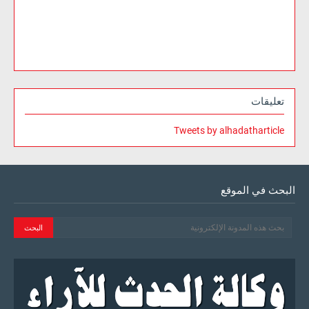
تعليقات
Tweets by alhadatharticle
البحث في الموقع