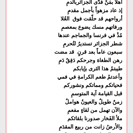
أهلاً بمَنْ فدّى الجزائربالدمِ
إذ عاد مزهواً بأجمل مقدمِ
أرواحهم قد حلّقت فوق العُلا
ورفاتهم مسك يضوع بمعصمِ
مُذْ في فرنسا والجماجم عندها
شطر الجزائر تستديرُ لتُحرمِ
سبعون عاماً بعد قرنٍ قد مضت
رهن الطغاة وجرحكم دَفِقٌ دَمِ
طيبتمُ هذا الثرى بإيابكم
وأعدتمُ طعم الكرامةِ في فمي
فحياتكم ومماتكم ونشوركم
قبل القيامة آية المتوسمِ
زمنٌ طويلٌ والعيونُ هواملٌ
والآن تهمل من لقاءٍ مفعمِ
ملأ الفَخار صدورنا بلقائكم
والأرضُ زانت من ربيع المقدَمِ