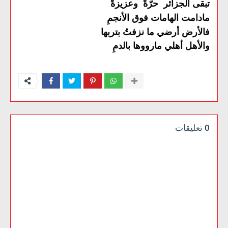
تبقى الجزائر حرّةً وعزيزةً
مادامت الهامات فوق الأنجمِ
فالأرض أرضي ما نزفتُ بتربها
والأهل أهلي مارووها بالدمِ
0 تعليقات