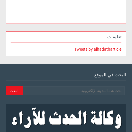
تعليقات
Tweets by alhadatharticle
البحث في الموقع