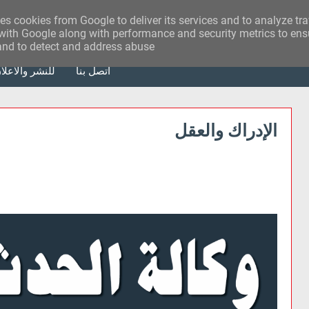
ses cookies from Google to deliver its services and to analyze tr
with Google along with performance and security metrics to ensu
 and to detect and address abuse.
أتصل بنا
للنشر والاعلا
الإدراك والعقل