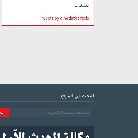
تعليقات
Tweets by alhadatharticle
البحث في الموقع