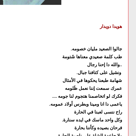
هويدا دويدار
جالوا الصعيد مليان خصومه
.
طب كلمة صعيدي معناها شَتومة
والله دا إحنا رجال
..
ونشيل على كتافنا جبال
.
شهامة طبعنا يحكوها في الأمثال
عمرك سمعت إننا نعمل ظَلومه
فكرك لو اتخاصمنا هتجوم لنا جومه
....
ياعمى دا انا ومينا وبطرس أولاد عمومه
.
راح ننسى لعبنا في الحارة
وكل واحد ماسك في ايده سنارة
.
فرحان بصيده وكأننا بحارة
ولا جاعدة الشلة على ناصية الحارة