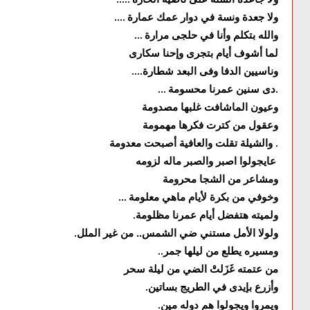
.....
ولا جعدة ونسة في دوار عمك عمارة
....
والله بتكلم وأنا في حلجى مرارة
...
لما أشوف أيام بتجرى وإحنا سكارى
وناسيين الدفا وفى البعد شطارة
....
دى سنين عمرنا محسومة
...
.
وعيون الماشافت غلبها مصدومة
وعقول من كترت فكرها مهمومة
والشيلة تقلت والعافية أصبحت معدومة
.
عايجولوا اصبر والصبر ماله لزومه
ومشاعر من الشجا محرومة
وخوفي من بكرة لأيام ماهي معلومة
...
ولميته هتفضل أيام عمرنا مظلومة
.
ولولا الأمل مستني ضي الشمس.. من غير الملل
.
ومسيره يطلع من ليلها جمر
..
من عتمته غَزَلتْ الضي من ليلة سحر
وأزرع بإيدى في الطريج بساتين
.
ويمروا ويجولوا هم دوله مين
.