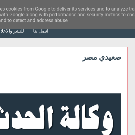
ses cookies from Google to deliver its services and to analyze tr
with Google along with performance and security metrics to ensu
 and to detect and address abuse.
أتصل بنا
للنشر والاعلا
صعيدي مصر