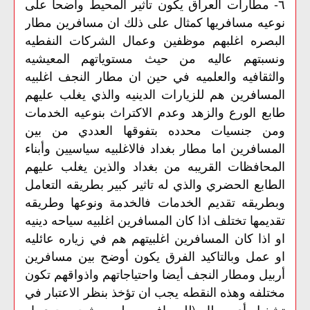
٦- مطارات العراق يكون تاثير المحيط واضحا على
نوعيه مسافريها كمثال على ذلك ان مسافرين مطار
البصره اغلبهم موظفين وعمال الشركات النفطيه
ونسبتهم عاليه من حيث مستوياتهم المعيشيه
والثقافيه والعلميه في حين ان مطار النجف اغلبيه
المسافرين هم للزيارات الدينيه والذي يغلب عليهم
طابع الورع والزهد وعدم الاكتراث بنوعيه الخدمات
ومن جنسيات محدده بتفوقها العددي من بين
المسافرين اما مطار بغداد فالاغلبيه سياسيين وأبناء
المحافظات القريبه من بغداد والذين يغلب عليهم
الطابع الحضري والذي له تاثير كبير بطريقه التعامل
وبطريقه تقديم الخدمات فالخدمة ونوعها وطريقه
تقديمها تختلف اذا كان المسافرين اغلبيه سياحه دينيه
او اذا كان المسافرين اغلبيتهم هم في زياره عائليه
او عمل وبالتاكيد الفرق يكون أوضح بين مسافرين
أربيل ومطار النجف أيضا واحتياجاتهم واذواقهم تكون
مختلفه وهذه النقطه يجب ان تؤخذ بنظر الاعتبار في
تشغيل أي مطار (للمسافرين وليس شحن جوي او