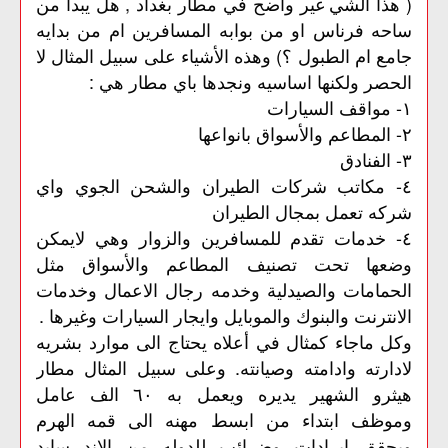
( هذا الشي غير واضح في مطار بغداد , هل يبدا من
ساحه فرناس او من بوابه المسافرين ام من بدايه
جامع ام الطبول ؟) وهذه الأشياء على سبيل المثال لا
الحصر ولكنها اساسيه ونجدها باي مطار هي :
١- مواقف السيارات
٢- المطاعم والأسواق بانواعها
٣- الفنادق
٤- مكاتب شركات الطيران والشحن الجوي واي
شركه تعمل بمجال الطيران
٤- خدمات تقدم للمسافرين والزوار وهي لايمكن
وضعها تحت تصنيف المطاعم والأسواق مثل
الحمامات والصيدلية وخدمه رجال الاعمال وخدمات
الانترنت والبنوك والموبايل وايجار السيارات وغيرها .
وكل ماجاء كمثال في أعلاه يحتاج الى موارد بشريه
لادارته وادامته وصيانته. وعلى سبيل المثال مطار
هيثرو الشهير يديره ويعمل به ٦٠ الف عامل
وموظف ابتداء من ابسط مهنه الى قمه الهرم
ويحقق إيرادات وضرائب للدوله من الاند سايد