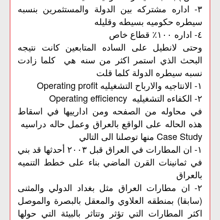
٣- اداره مشتركه بين الدولة والمستثمرين بنسبه
سيطره حكوميه بسيطه وقليله
٤- اداره ١٠٠٪ قطاع خاص
وحتى لانطيل على الساده المتابعين كانت نتيجه
البحث الذي استمر اكثر من سنه هي كلما زادت
نسبه سيطره الدولة كلما قلت
١- الانتاجيه والارباح التشغيليه Operating profit
٢- الكفاءه التشغيليه Operating efficiency
في محاوله من الصفحه ومن ادارييها في اسقاط
هذه الحاله على الواقع بالعراق وعمل حاله دراسيه
Case Study منها توصلنا الى التالي
١- ان المطارات في العراق قبل ٢٠٠٣ أحدثها قد بني
في ثمانينات القرن الماضي بناء على خطط التنميه
بالعراق
٢- ان مطارات العراق مثل بغداد الدولي والمثنى
(سابقا) بمنطقه العلاوي والمعقل بالبصرة والموصل
اكثر المطارات التي تؤثر وتتاثر بالبيئة التي حولها