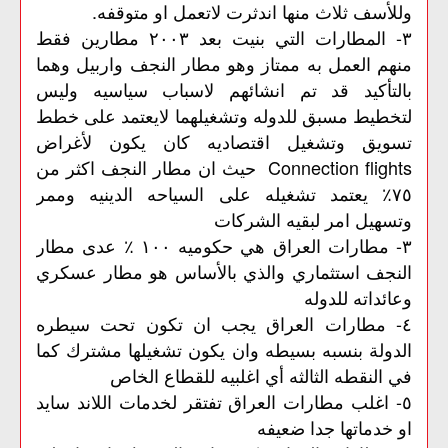
وللأسف ثلاث منها اندثرت لاتعمل او متوقفه.
٣- المطارات التي بنيت بعد ٢٠٠٣ مطارين فقط
منهم العمل به ممتاز وهو مطار النجف واربيل وهما
بالتأكيد قد تم انشائهم لاسباب سياسيه وليس
لتخطيط مسبق للدوله وتشغيلهما لايعتمد على خطط
تسويق وتشغيل اقتصاديه كان يكون لأغراض
Connection flights حيث ان مطار النجف اكثر من
٧٥٪ يعتمد تشغيله على السياحه الدينيه وممر
وتسهيل امر لبقيه الشركات
٣- مطارات العراق هي حكوميه ١٠٠ ٪ عدى مطار
النجف استثماري والذي بالأساس هو مطار عسكري
وعائداته للدوله
٤- مطارات العراق يجب ان تكون تحت سيطره
الدولة بنسبه بسيطه وان يكون تشغيلها مشترك كما
في النقطه الثالثه أي اغلبيه للقطاع الخاص
٥- اغلب مطارات العراق تفتقر لخدمات اللاند سايد
او خدماتها جدا ضعيفه