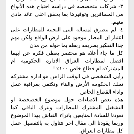
٣- شركات متخصصه في دراسه احتياج هذه الأنواع
من المسافرين وتوفيرها بما يحقق اعلى عائد مادي
منهم.
٤- لم نتطرق لمساله البنى التحتيه للمطارات على
اعتبار ان المطار موجود على ارض الواقع ولكن مهم
جدا التفكير بطريقه ربطه بما حوله من مدن
كل ما جاء أعلاه هو مختصر يعطي فكره عن ايهما
افضل لمطارات العراق الاداره الحكوميه ام
المشتركه ام قطاع خاص ١٠٠٪ !
رأيي الشخصي في الوقت الراهن هو اداره مشتركه
تملك الحكومه الأرض والبناء وتكتفي بمراقبة عمل
واداء القطاع الخاص
هذه
بعض
الاضاءات
حول
موضوع
الخصخصة
او
التشغيل
المشترك
للمطارات
ونترك
الباقي
كما
تعودنا
للسادة
المتابعين
باثراء
النقاش
بهذا
الموضوع
وربما
يقودنا
الى
مقال
اخر
نتناول
به
بالتفصيل
عمل
.
كل
مطارات
العراق