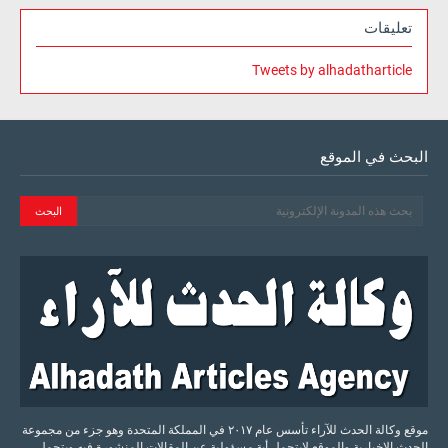
تعليقات
Tweets by alhadatharticle
البحث في الموقع
موقع وكالة الحدث للآراء تأسس عام ٢٠١٧ في المملكة المتحدة وهو جزء من مجموعة
الحدث الإخبارية والموقع لايتحمل أية مسؤولية عن المقالات المنشورة فيه ويتحمل