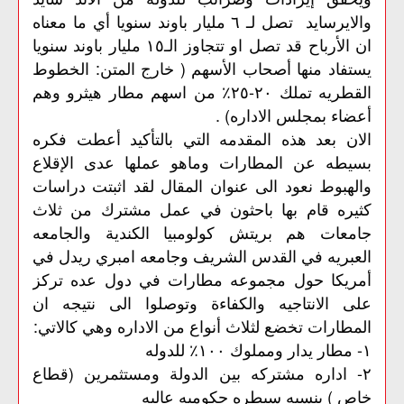
والايرسايد تصل لـ ٦ مليار باوند سنويا أي ما معناه
ان الأرباح قد تصل او تتجاوز الـ١٥ مليار باوند سنويا
يستفاد منها أصحاب الأسهم ( خارج المتن: الخطوط
القطريه تملك ٢٠-٢٥٪ من اسهم مطار هيثرو وهم
أعضاء بمجلس الاداره) .
الان بعد هذه المقدمه التي بالتأكيد أعطت فكره
بسيطه عن المطارات وماهو عملها عدى الإقلاع
والهبوط نعود الى عنوان المقال لقد اثبتت دراسات
كثيره قام بها باحثون في عمل مشترك من ثلاث
جامعات هم بريتش كولومبيا الكندية والجامعه
العبريه في القدس الشريف وجامعه امبري ريدل في
أمريكا حول مجموعه مطارات في دول عده تركز
على الانتاجيه والكفاءة وتوصلوا الى نتيجه ان
المطارات تخضع لثلاث أنواع من الاداره وهي كالاتي:
١- مطار يدار ومملوك ١٠٠٪ للدوله
٢- اداره مشتركه بين الدولة ومستثمرين (قطاع
خاص ) بنسبه سيطره حكوميه عاليه