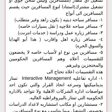
تشغيل مشترك)استنادا لنوع المسافرين حيث يقسم
المسافرين الى أنواع
١- مسافر سياحه دينيه ( يكون زاهد وغير متطلب)
٢- مسافر سياحه علاجيه ( نقل بسيارات خاصه)
٣- مسافر زياره عمل ودراسة ( خدمات انترنت)
٤- مسافر زياره اهل واقارب ( هذا أبو الهدايا
والسوق الحره)
٥- مسافرين من نوع او لأسباب خاصه لا يخضعون
للتقسيمات أعلاه وهم المسافرين الحكوميين
والمحتجزين وغيرهم.
هذه التقسيمات اعلاه تحتاج الى
١- اداره تفاعليه Interactive Management تمتاز
بديناميكيتها وسرعه اتخاذ القرار والتي تكون احد
مواصفات اداره الشركات الاهلية ولا تتواجد بالاداره
الحكوميه التي تمتاز بالبيروقراطيه العاليه.
٢- مستشارين او مكاتب استشاريه لاعداد الدراسات
بخصوص التشغيل وبما يتناسب مع نوع المسافرين.