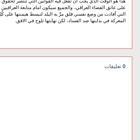
هذا هو الوقت الذي يجب ان تفعل فيه القوانين التي تنتصر لحقوق ا
على عاتق القضاء العراقي، والجميع سيكون امام متابعة العراقيين
التي أفادت من وضع نفسي قلق مرَّ به البلد لتبسط هيمنتها على كُ
.
المعركة
في
بدايتها
ضد
الفساد،
لكن
نهايتها
تلوح
في
الافق
0 تعليقات