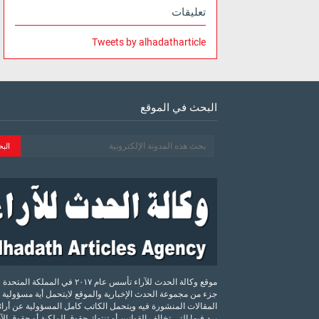
تعليقات
Tweets by alhadatharticle
البحث في الموقع
موقع وكالة الحدث للآراء تأسس عام ٢٠١٧ في المملكة الم
جزء من مجموعة الحدث الإخبارية والموقع لايتحمل أية مسؤولية 
المقالات المنشورة فيه ويتحمل الكاتب كامل المسؤولية عن أرائه
يرد فيها التي تخالف القوانين أو تنتهك حقوق الملكية أو حقوق ال