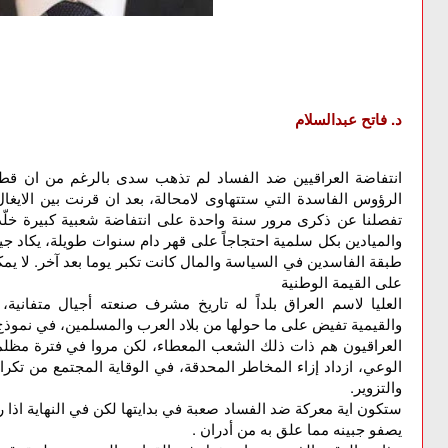
د. فاتح عبدالسلام
انتفاضة العراقيين ضد الفساد لم تذهب سدى بالرغم من ان قط
الرؤوس الفاسدة التي ستتهاوى لامحالة، بعد ان قرنت بين الايغال 
تفصلنا عن ذكرى مرور سنة واحدة على انتفاضة شعبية كبيرة خلّد
والميادين بكل سلمية احتجاجاً على قهر دام سنوات طويلة، يكاد جي
طبقة الفاسدين في السياسة والمال كانت تكبر يوما بعد آخر. لا يمك
على القيمة الوطنية
العليا لاسم العراق بلداً له تاريخ مشرف صنعته أجيال متفانية، 
والقيمية تفيض على ما حولها من بلاد العرب والمسلمين، في نموذج
العراقيون هم ذات ذلك الشعب المعطاء، لكن مروا في فترة مظلمة 
الوعي، ازداد إزاء المخاطر المحدقة، في الوقاية المجتمع من تكرا
والتزوير.
ستكون اية معركة ضد الفساد صعبة في بدايتها لكن في النهاية اذا ر
يصفو جبينه مما علق به من أدران .