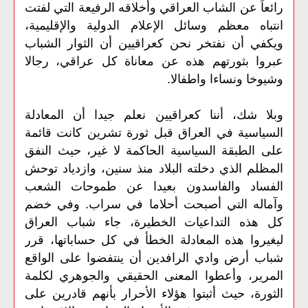
رائعاً عن الشاب العراقي وأخلاقه الرفيعة التي لفتت
انتباه معظم وسائل الإعلام الدولية والإقليمية،
ويكفي أن نفتخر نحن كعراقيين أن الثوار الشباب
عبروا بثورتهم هذه عن معاناة كل عراقي، رجالا
وشيوخا ونساءا واطفالا.
وبلا شك، أننا كعراقيين نعلم جيدا أن المعادلة
السياسية في العراق قبل ثورة تشرين كانت قائمة
على الطبقة السياسية الحاكمة لا غير، حيث النفق
المظلم الذي دخلته البلاد منذ سنين، وازدياد توحش
الفساد والفاسدون بعيدا عن طموحات الشعب
وآماله التي أصبحت أحلاما في سراب. وفي خضم
كل هذه التداعيات الخطيرة، جاء شباب العراق
ليغيروا هذه المعادلة الخطأ في كل حساباتها، قرر
شباب أرض وادي الرافدين أن ينتفضوا على الواقع
المرير، وأعطوا المعنى الحقيقي والجوهري لكلمة
الثورة، حيث أثبتوا هؤلاء الأحرار بأنهم قادرين على