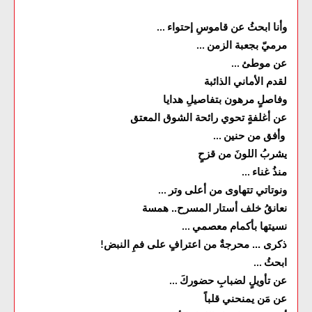
وأنا ابحثُ عن قاموسِ إحتواء
...
مرميّ بجعبة الزمن
...
عن موطئ
...
لقدم الأماني الذائبة
وفاصلٍ مرهون بتفاصيلِ هدايا
عن أغلفةٍ تحوي رائحة الشوق المعتق
وأفق من حنين
...
يشربُ اللونَ من قزحٍ
منذُ غناء
...
ونوتاتي تتهاوى من أعلى وتر
...
نعانقُ خلف أستار المسرح.. همسة
نسيتها بأكمام معصمي
...
ذكرى ... محرجةٌ من اعترافٍ على فمِ النبض
!
ابحثُ
...
عن تأويلٍ لضبابِ حضوركَ
...
عن مَن يمنحني قلباً