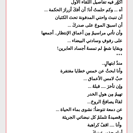
أكوّر فيه تفاصيل اللقاء الأول
آه ... وكم حلمتُ أنا؛ أن أفكَ أزرارَ الحكمة
...
أن تنبتَ واحتي المدفونة تحتَ الكثبان
أن اسبقَ الموجَ على صدركَ
...
وأن تأتي مراسيمٌ مِن أعماق الإنتظار.. أجمعها
على رفوفِ وسادتي البيضاء
...
وبقايا شطٍ لم تمسهُ أجساد العابرين
!
***
منذُ ابتهالٍ
..
وأنا ابحثُ عن خمسِ خطايا مغتفرة
حبٌ لامس الأعماق
...
وإن تأخرَ .... قبلهُ
...
تهيمُ مِن هولِ الخدر
لقاءُ يصافحُ الروحَ
...
عن دمعة تتوضأ؛ نشوى بماء الحياة
...
وقصيدةٌ تلملمُ كل نبضاتي الجريئة
وأنا .... اقفُ كراهبة
أمام جذور عينيكَ