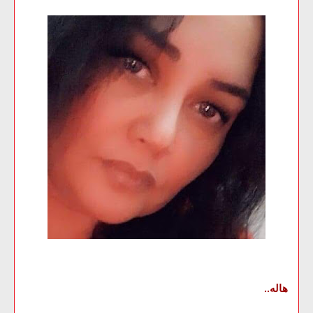
هاله
..