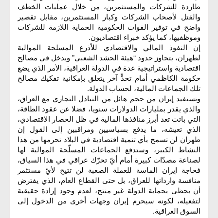
طاردة للشركات والمستثمرين، من خلال عمليات الخطف
والقتل لأصحاب الشركات وكبار المستثمرين، مقابل تقصير
واضح في توفير القوات الحكومية الحماية اللازمة للشركات
وموظفيها، كما يؤكد خبراء اقتصاديون.
إن النفوذ المالي والاقتصادي للأذرع المسلحة الموالية
لطهران، يتجاوز حدود “هيئة الحشد الشعبي” ويدخل في مصالح
اقتصادية واستراتيجية عدة في الدولة العراقية، الأمر الذي يضع
حكومة الكاظمي أمام تحدٍّ آخر يتعلق بإمكانية تفكيك مصالح
تلك الجماعات المالية، لحساب الدولة.
وتستفيد إيران من حجم هائل من التبادل التجاري مع العراق،
والذي يقدر بمليارات الدولارات سنويا، فضلا عن عقود الطاقة،
التي باتت تعد أبرز منافذها المالية في ظل الحصار الاقتصادي،
الذي تعيشه، ما يدفع بسياسيين ومراقبين إلى القول إن
طهران لن تسمح بأي تنمية اقتصادية في البلاد تحرمها من هذا
النشاط الكبير، وستدفع الجماعات المسلّحة الموالية لها
لصناعة مصدّات كبيرة أمام أيّ تحرّك عراقي في هذا السياق،
فحاجة إيران الماسة للعملة الصعبة لن تتيح لأيّ مستثمر
منافسة وارداتها للعراق، بل حتى القطاع العام، الذي يفترض
أن يحظى بحماية الدولة غير منتج، لعدم وجود إرادة حقيقية
لتفعيله، لكونه سيحرم إيران وجهات أخرى من الدخول إلى
السوق العراقية.