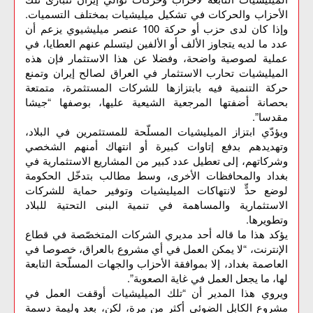
الأحزاب والحركات في تشكيل ميليشيات بمختلف التسميات.
وإذا كان لدى حزب أو حركة 100 عنصر ميليشيوي يزعم أن
عدد ما لديه يتجاوز الألف أو الألفين ليتسلم عنهم العطايا، في
عملية لصوصية واضحة، وفضلا عن هذا الاستثمار فإن هذه
الميليشيات تحارب الاستثمار في العراق لصالح إيران وتمنع
حركة التنمية فيه بابتزازها للشركات المستثمرة، متمتعة
بحصانة أضفتها المرجعية الشيعية عليها، بوصفها “جيشا
مقدسا”.
ويؤدّي ابتزاز الميليشيات المسلّحة للمستثمرين في البلاد،
وتهديدهم بدفع إتاوات كبيرة أو انتهاك أمنهم الشخصي
وشركاتهم، إلى تعطيل عدد كبير من المشاريع الاستثمارية في
بغداد والمحافظات الأخرى، وسط مطالب بتدخّل الحكومة
لوضع حدٍّ لانتهاكات الميليشيات وتوفير حماية للشركات
الاستثمارية والمساهمة في تنمية البنى التحتية للبلاد
وتطويرها.
يؤكد هذا ما قاله أحد مديري الشركات المتخصّصة في قطاع
الإنترنت، “لا يمكن العمل في أي مشروع بالعراق، خصوصا في
العاصمة بغداد، إلا بموافقة الأحزاب والجهات المسلّحة التابعة
لها، ما يجعل العمل في غاية الصعوبة”.
ويروي هذا المدير أن “تلك الميليشيات أوقفت العمل في
مشروع الكابل الضوئي أكثر من مرة، لكن، بعد وليمة دسمة