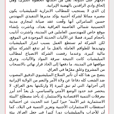
إلحاق وادي الرافدين بالهضبة الإيرانية.
إن الذي لا يستجيب للمطالب الابتزازية للميليشيات يكون
مصيره مماثلا لشركة أجنبية يؤكد مديرها التنفيذي المهندس
حسين السامرائي أنها وقّعت عقد صيانة لمجاري مدينة
الحسينية شمالي العاصمة العراقية بغداد، وباشرت بإنشاء
موقع خاص للمهندسين العاملين في المدينة، واشترت أنابيب
بأحجام كبيرة، فضلا عن الآليات الحديثة الموجودة في الموقع،
لكن الشركة لم تستطع العمل بسبب ابتزاز الميليشيات
وتهديدها للطواقم العاملة بالقتل ما لم تدفع الشركة مبالغ
مالية كبيرة، وعندما رفضت الشركة الانصياع لمطالب
الميليشيات كانت النتيجة سرقة المواد والآليات، وحرق
مواقعها في المدينة، ما دفعها إلى اتّخاذ قرار نهائي بالانسحاب
من المشروع وغلق مقرّها في العراق.
يتضح من هذا كله أن تأثير السلاح الميليشيوي الدقيق المصوب
ضد الشعب كله دفاعا عن ولاة الأمر والنعم من الولاية الإيرانية
إلى أحزابها، التي لم تبق كبيرة إلا وارتكبتها بحق العراق، لا
ينحصر عند حدود الوضع الأمني والسياسي، بل يعدّ أحد أبرز
معرقلات التنمية الاقتصادية والاستثمار، إذ يأخذ مصطلح “البيئة
الاستثمارية غير الآمنة” حيزا كبيرا عند الحديث عن احتمالية
استقطاب الاستثمارات الأجنبية وتعزيز التنمية في البلاد، كما
أن للأحزاب والميليشيات دورا كبيرا في جعل العراق بيئة