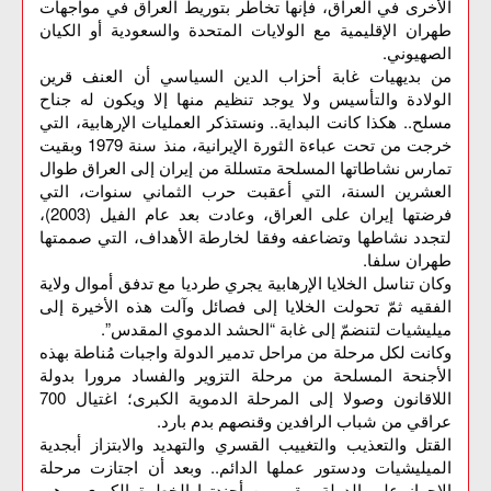
الأخرى في العراق، فإنها تخاطر بتوريط العراق في مواجهات
طهران الإقليمية مع الولايات المتحدة والسعودية أو الكيان
الصهيوني.
من بديهيات غابة أحزاب الدين السياسي أن العنف قرين
الولادة والتأسيس ولا يوجد تنظيم منها إلا ويكون له جناح
مسلح.. هكذا كانت البداية.. ونستذكر العمليات الإرهابية، التي
خرجت من تحت عباءة الثورة الإيرانية، منذ سنة 1979 وبقيت
تمارس نشاطاتها المسلحة متسللة من إيران إلى العراق طوال
العشرين السنة، التي أعقبت حرب الثماني سنوات، التي
فرضتها إيران على العراق، وعادت بعد عام الفيل (2003)،
لتجدد نشاطها وتضاعفه وفقا لخارطة الأهداف، التي صممتها
طهران سلفا.
وكان تناسل الخلايا الإرهابية يجري طرديا مع تدفق أموال ولاية
الفقيه ثمّ تحولت الخلايا إلى فصائل وآلت هذه الأخيرة إلى
ميليشيات لتنضمّ إلى غابة “الحشد الدموي المقدس”.
وكانت لكل مرحلة من مراحل تدمير الدولة واجبات مُناطة بهذه
الأجنحة المسلحة من مرحلة التزوير والفساد مرورا بدولة
اللاقانون وصولا إلى المرحلة الدموية الكبرى؛ اغتيال 700
عراقي من شباب الرافدين وقنصهم بدم بارد.
القتل والتعذيب والتغييب القسري والتهديد والابتزاز أبجدية
الميليشيات ودستور عملها الدائم.. وبعد أن اجتازت مرحلة
الإجهاز على الدولة، بقي من أجندتها الخطوة الكبرى، وهي