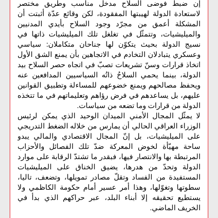
إن ضبط فوضى السلاح مدخل مناسب وطريق مختصر
لاستعادة الدولة لهيبتها المفقودة، لكن وقائع عدّة أثبتت أن
المشكلة أعمق من مجرّد وجود السلاح بأيدي المدنيين
والميليشيات، وتتمثّل في تغلغل تلك الميليشيات ذاتها في
نسيج الدولة بحيث يتكوّن لها جناحان متكاملان: سياسي
وعسكري يتبادلان التخادم في الاتجاهين بأن يمنع الشق الأول
اتخاذ قرارات وسنّ تشريعات تصبّ في اتجاه حصر السلاح بيد
الدولة، بينما يحمي السلاحُ ذاتُه السياسيين المدافعين عنه
ويحفظ مصالحهم ويمنع خضوعهم للمساءلة وتطبيق القوانين
عليهم، بل يساعدهم في فرض رؤاهم وتعليماتهم في ما تتخذه
الدولة من قرارات وما تضعه من سياسات.
لا
يمثّل
المجال
الأمني
الميدان
الوحيد
الذي
يمكن
لرئيس
الوزراء
العراقي
الحالي
أن
يمارس
من
خلاله
الضغط
التدريجي
على
الميليشيات،
بل
إنّ
المجال
الاقتصادي
والمالي
يبدو
ساحة
مهيّأة
لخوض
المعركة
ضدّ
تلك
الفصائل
والأحزاب
المرتبطة
بها
والانتصار
فيها،
فبقدر
ما
تشتدّ
الرقابة
على
موارد
الدولة
وتحدّ
من
هدرها،
يضيق
الخناق
على
الميليشيات
المستفيدة
من
الفساد
وتقلّ
مصادر
تمويلها،
وتضعف،
تاليا،
سطوتها
وتغوّلها،
وهذا
أمر
عسير
أمام
حكومة
الكاظمي
ولا
يستطيع
تحقيقه
إلا
أبناء
البلد،
عبر
حراكهم
الذي
بدأ
في
.
الخريف
الماضي