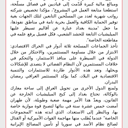
ومبالغ مالية كبيرة قُدّمت إلى قياديين في فصائل مسلّحة،
استطعنا متابعة العمل في المشروع”، مؤكدا تخصيص شركته
رواتب شهرية لعدد من المسلّحين التابعين لتلك الجهات بغية
توفير الحماية الكافية والعمل بحرية تامة في مناطق نفوذها،
ما جعل “مدينة بغداد عبارة عن أقاليم تسيطر عليها
الميليشيات التابعة للحشد الشعبي، فكل فصيل يرفع علمه في
مقاطعته الخاصة”.
تأخذ الجماعات المسلحة ثلاثة أدوار في الحراك الاقتصادي:
الابتزاز من خلال مساومة المستثمرين، والاحتكار من خلال
الدولة في السيطرة على منافذ الاستثمار، والتحكم في
خلافات المستثمرين لأن النظام القضائي لا يتصدى للإشكالات
ويحلها، وتعد هذه الأدوار طاردة للاستثمارات والتنمية
الاقتصادية في البلاد، كما يؤكد المستثمر العراقي رمضان
البدران.
ولمنع الدول الأخرى من تحويل العراق إلى ساحة معارك
بالوكالة، تحتاج بغداد إلى كبح الميليشيات الخارجة عن
القانون، ويعدّ هذا الأمر مهمة صعبة وطويلة، لأن طهران
أمضت خمس عشرة سنة في بنائها لتصبح قوة موازية خاصة
بها، وبالنظر إلى الاستعداد، الذي أبدته هذه “المجموعات
الخاصة” عندما يُطلب منها مهاجمة القوات الأميركية أو القتال
لصالح نظام الأسد في سوريا أو تأمين المصالح الإيرانية