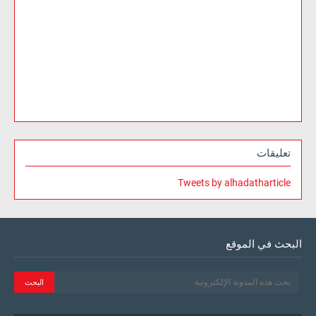
تعليقات
Tweets by alhadatharticle
البحث في الموقع