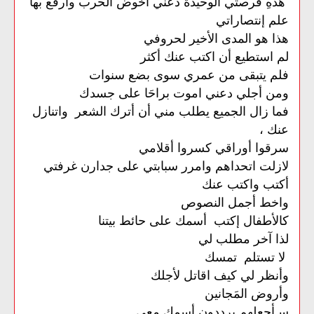
هذهِ فرصتي الوحيدة دعني أخوض الحرب وارفع بها
علم إنتصاراتي
هذا هو المدى الأخير لحروفي
لم استطيع أن اكتب عنك أكثر
فلم يتبقى من عمري سوى بضع سنوات
ومن أجلي دعني اموت براحَا على جسدك
فما زال الجميع يطلب مني أن أترك الشعر واتنازل
عنك ،
سرقوا أوراقي كسروا أقلامي
لازلت اتحداهم وامرر سبابتي على جدارن غرفتي
أكتب واكتب عنك
واخط أجمل النصوص
كالأطفال إكتب أسمك على حائط بيتنا
لذا آخر مطلب لي
لا تستلم تمسك
وأنظر لي كيف اقاتل لأجلك
وأروض المَجانين
سـأجعلهم
يرددون
أسمك
معي