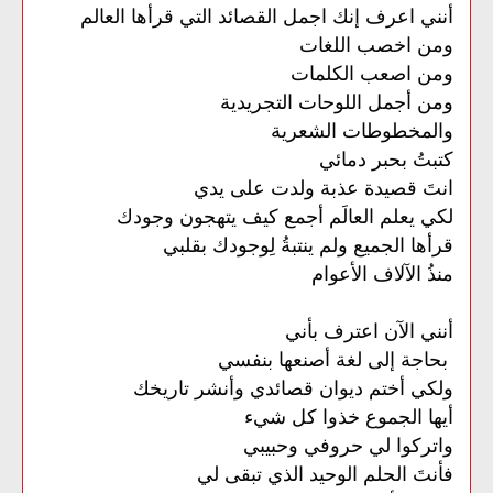
أنني اعرف إنك اجمل القصائد التي قرأها العالم
ومن اخصب اللغات
ومن اصعب الكلمات
ومن أجمل اللوحات التجريدية
والمخطوطات الشعرية
كتبتُ بحبر دمائي
انتَ قصيدة عذبة ولدت على يدي
لكي يعلم العالَم أجمع كيف يتهجون وجودك
قرأها الجميع ولم ينتبةُ لِوجودك بقلبي
منذُ الآلاف الأعوام
أنني الآن اعترف بأني
بحاجة إلى لغة أصنعها بنفسي
ولكي أختم ديوان قصائدي وأنشر تاريخك
أيها الجموع خذوا كل شيء
واتركوا لي حروفي وحبيبي
فأنتَ الحلم الوحيد الذي تبقى لي