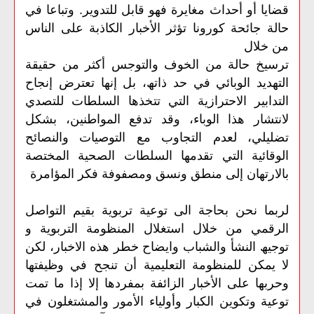
قضایا أو أحداث مغایرة فھو قابل للتدویر. وتباعا في
حالة جائحة كورونا تؤثر الأخبار الكاذبة على الناس
من خلال
ترسیخ حالة من الخوف والتوجس أكثر من حقیقة
التھدید الوبائي في حد ذاتھ، بل إنھا تعترض إنجاح
التدابیر الاحترازیة التي تتخذھا السلطات للتصدي
لانتشار ھذا الوباء، وقد تدفع المواطنین، بشكل
تضلیلي، لعدم التجاوب مع التوصیات والنصائح
الوقائیة التي تقدمھا السلطات الصحیة المختصة
بالارتھان إلى منطق ونسق ومصفوفة فكر المؤامرة
لربما
نحن
بحاجة
الى
توعیة
تربویة
بقیم
التواصل
الرقمي
من
خلال
استغلال
المنظومة
التربویة
و
توجیھ
النشأ
والشباب
وایضاح
خطر
ھذه
الاخبار،
لكن
لا
یمكن
للمنظومة
التعلیمیة
أن
تنجح
في
وظیفتھا
وحربھا
على
الأخبار
الزائفة
بمفردھا
إلا
إذا
ما
تمت
توعیة
وتكوین
الكبار
وأولیاء
الأمور
والمشتغلون
في