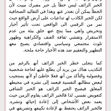
الخبر الزائف لیس خطأ بل خبر مفبرك مبیت لأن
الخطأ یمكن أن نعتذر عنھ وھذا في التقالید الصحافیة
لكن الخبر الكاذب لھ تداعیات على أرض الواقع حیث
نمر من الرقمي الى الواقعي تحت تأثیر أخبار
وتحریض واھي مما ینتج عنھ خلق بیئة من عدم
الاستقرار وتفشي ثقافة العنف والكراھیة وظھور
تلوث مجتمعي وسیاسي واقتصادي یصبح معھ
التطھیر والتعقیم ضد ھذه الأخبار حاجة ملحة.
كما یتجلى خطر الخبر الزائف أنھ بالرغم من
التكذیب ھناك من یرید أن یطلع علیھ لحاجة شخصیة
وفضولیة والتأكد من أنھ فعلا خاطئ أو لأنھ یستجیب
لبعض مطالبھ النفسیة فیعمد إلى نشره في محیطھ
المغلق فیصبح الخبر الزائف ھو الخبر الشافي
كتعویض نفسي. لذا فالخبر الزائف یقاوم الزمن حیث
یعمد بعض الأشخاص إلى إعادة إحیائھ ونشره.
فالخبر الزائف یحتفظ بھ لإعادة تكییفھ وتصریفھ في