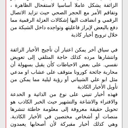
الزائفة یشكل عاملا أساسیا لاستفحال الظاھرة ،
وتفاقم الأمر مع الحجر الصحي حیث تزاید الاتصال
الرقمي و انضافت الیھا إشكالات العزلة الرقمیة مما
دفع بالبعض لإبراز فاعلیتھ وتواجده داخل الشبكة من
خلال ترویج أخبار كاذبة
في سیاق آخر یمكن اعتبار أن تأجیج الأخبار الزائفة
وانتشارھا مرده كذلك حاجة المتلقي إلى تعویض
نفسي. على بعض الاحباطات كأن یقبل بسھولة أن
محاربة جائحة كورونا متوقف على عشاب او مدعي
مثل ابو علي الشیباني أو رؤیة لیلیة مما یمكن من
تأویل الأخبار الكاذبة
فھذه أخبار تنبني على نوع من الذاتیة و الخدعة
والافتراء والاشاعة والتشھیر حیث الخبر الكاذب ھو
تحویل حقیقة معروفة إلى معلومة خاطئة تنشرھا
منصات أو أشخاص مختصین في الأخبار الكاذبة.
وھي كذلك أخبار مفبركة لأن أصحابھا یعمدون