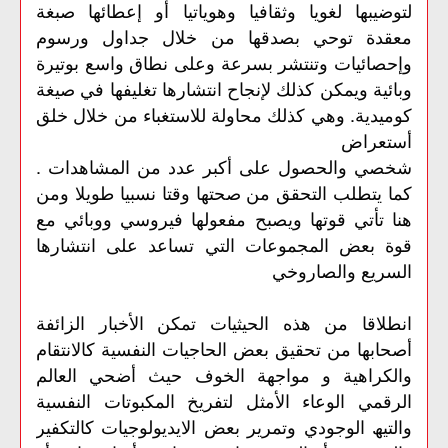
لتوضیبھا لغویا وثقافیا وھویاتیا أو إعطائھا صبغة
معقدة توحي بصدقھا من خلال جداول ورسوم
وإحصائیات وتنتشر بسرعة وعلى نطاق واسع بوتیرة
وبائیة ویمكن كذلك لإنجاح انتشارھا تغلیفھا في صیغة
كومیدیة. وھي كذلك محاولة للاستغباء من خلال خلق
أستعراض
شخصي والحصول على أكبر عدد من المشاھدات .
كما یتطلب التحقق من صحتھا وقتا نسبیا طویلا ومن
ھنا تأتي قوتھا ویصبح مفعولھا فیروسي ووبائي مع
قوة بعض المجموعات التي تساعد على انتشارھا
السریع والصاروخي
انطلاقا من ھذه الحیثیات تمكن الأخبار الزائفة
أصحابھا من تحقیق بعض الحاجیات النفسیة كالانتقام
والكراھیة و مواجھة الخوف حیث أضحي العالم
الرقمي الوعاء الأمثل لتفریخ المكبوتات النفسیة
والتیھ الوجودي وتمریر بعض الایدیولوجیات كالتكفیر