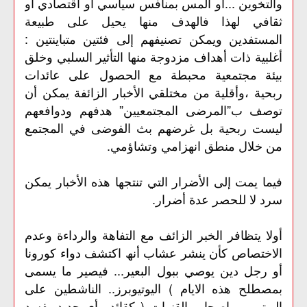
والتخوین ...أو المس بمنافس سیاسي أو اقتصادي أو
ثقافي لهذا فالھدف منھا یحیل على طبیعة
المستفدین ویمكن تصنیفھم إلى فئتین متباینتین :
أغلبیة ذات أھداف مزدوجة منھا التأثیر السلبي وخلق
بیئة مجتمعیة محبطة مع الحصول على عائدات
ربحیة ،وأقلیة من مختلقي الأخبار الزائفة یمكن أن
توصف ب”المرضى المجتمعیین” ھدفھم ودوافعھم
لیست ربحیة بل غرضھم بث الفوضى في المجتمع
من خلال منطق انھزامي وتشاؤمي.
فیما یمت إلى الأضرار التي تنتجھا ھذه الأخبار یمكن
سرد لا للحصر عدة أضرار.
أولا یتظافر الخبر الزائف مع التفاھة والرداءة وعدم
الاختصاص كأن ینشر عشاب أنھ اكتشف دواء كورونا
أو رجل دین يوصي ببول البعیر... فیصیر ما یسمى
بمصطلح ھذه الایام ) الیوتیوبرز.. الناشطین على
الیوتیوب واصحاب القنوات ( كقائد رأي جدید یفسد