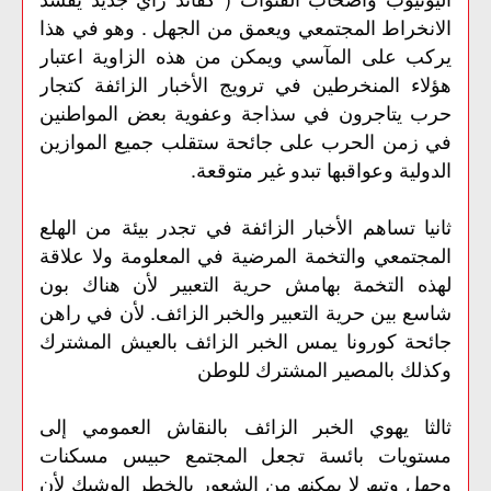
الانخراط المجتمعي ویعمق من الجھل . وھو في ھذا
یركب على المآسي ویمكن من ھذه الزاویة اعتبار
ھؤلاء المنخرطین في ترویج الأخبار الزائفة كتجار
حرب یتاجرون في سذاجة وعفویة بعض المواطنین
في زمن الحرب على جائحة ستقلب جمیع الموازین
الدولیة وعواقبها تبدو غیر متوقعة.
ثانیا تساھم الأخبار الزائفة في تجدر بیئة من الھلع
المجتمعي والتخمة المرضیة في المعلومة ولا علاقة
لھذه التخمة بھامش حریة التعبیر لأن ھناك بون
شاسع بین حریة التعبیر والخبر الزائف. لأن في راھن
جائحة كورونا یمس الخبر الزائف بالعیش المشترك
وكذلك بالمصیر المشترك للوطن
ثالثا یھوي الخبر الزائف بالنقاش العمومي إلى
مستویات بائسة تجعل المجتمع حبیس مسكنات
وجھل وتیھ لا يمكنھ من الشعور بالخطر الوشیك لأن