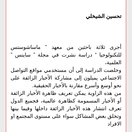
تحسین الشیخلي
أجرى ثلاثة باحثین من معھد ” ماساشوستس
للتكنولوجیا “ دراسة نشرت في مجلة ” ساینس ”
العلمیة،
وخلصت الدراسة إلى أن مستخدمي مواقع التواصل
الاجتماعي یمیلون إلى مشاركة الأخبار الزائفة على
نحو أوسع وأسرع مقارنة بالأخبار الحقیقیة.
من ھذه الزاویة یمكن تعریف ظاھرة الأخبار الزائفة
أو الأخبار المسمومة كظاھرة عالمیة، فجمیع الدول
تعرف انتشار ھذه الأخبار الزائفة داخلھا وفیما بینھا
وتخلق بعض المشاكل سواء على مستوى المجتمع او
الافراد