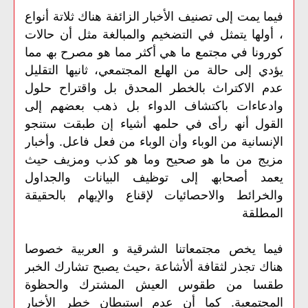
فیما یمت إلى تصنیف الأخبار الزائفة ھناك ثلاتة أنواع
، أولھا یتمثل في التضخیم والمبالغة مثل أن حالات
كورونا في مجتمع ما ھي أكثر مما ھو مصرح بھ مما
یؤدي إلى حالة من الھلع المجتمعي، ثانیھا التقلیل
عدم الاكتراث بالخطر المحدق بل واقتراح حلول
وادعاءات باكتشاف الدواء بل ذھب بعضھم إلى
القول أنھ رأى في حلمھ أشیاء إن طبقت ستنجو
الإنسانیة من الوباء وأن الوباء من فعل فاعل. وأخبار
مزیج من ما ھو صحیح وما ھو كذب ومزیف حیث
یعمد أصحابھ إلى توظیف البیانات والجداول
والخرائط والاحصائیات لإقناع والإیھام بالحقیقة
المطلقة
فیما یخص مجتمعاتنا الشرقیة و العربیة خصوصا
ھناك تجذر لثقافة ألأشاعة ،حیث یصبح تشارك الخبر
طقسا من طقوس العیش المشترك والحظوة
المجتمعیة. كما أن عدم استبطان خطر الأخبار