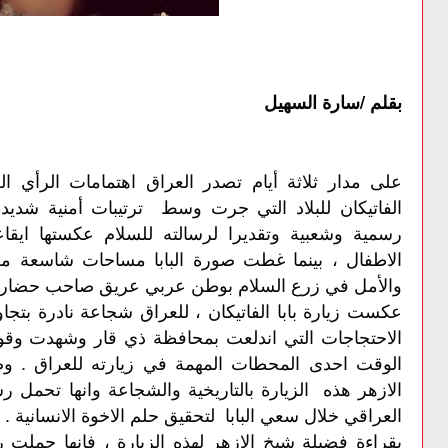
بقلم /سارة السهيل
على مدار ثلاثة أيام تصدر العراق اهتمامات الرأي الع
الفاتيكان للبلاد التي جرت وسط ترتيبات أمنية شديدة
رسمية وشعبية وتقديرا لرسالته للسلام عكستها ايقاع
الاطفال ، بينما غطت صورة البابا مساحات شاسعة من
والأمل في زرع السلام بوطن عربي عريق صاحب حضارات 
عكست زيارة بابا الفاتيكان ، للعراق شجاعة نادرة بتجا
الاحتجاجات التي اندلعت بمحافظة ذي قار وشهدت وقو
الوقت احدى المحطات المهمة في زيارته للعراق . و
الازهر هذه الزيارة بالتاريخية والشجاعة وانها تحمل
العراقي خلال سعي البابا لتحقيق حلم الاخوة الانسانية .
بقراءة فضيلة شيخ الازهر لهذه الزيارة ، فانها حملت 