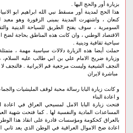
بزيارة أور والحج اليها .
هذا الحج لمدينة أور مسقط نبي الله ابراهيم ابو الانب
كنعان ، واشتهرت المدينة بمبنى الزقورة وهو معبد لل
السومرية ، سوف يفتح الطريق للسياحة الدينية والث
الاقتصاد الوطني ، وان كانت هذه المناطق بحاجة لضخ ا
سياحية ثقافية ودينية .
حملت أيضا هذه الزيارة دلالات سياسية مهمة ، متمثلة
وزيارة ضريح الامام علي بن ابي طالب عليه السلام، مم
النجف الشيعية وليست مرجعية قم الايرانية . فالنجف لا 
مباشرة لايران
و كانت زيارة البابا رسالة محبة لوقف المليشيات والجم
و اعادة البناء
فتحت زيارة البابا الامل لمسيحي العراق في اعادة اع
المساعدات المادية والنفسية لها . كما فتحت شهية الع
بالعراق كحكومة ومؤسسات قادرة على انقاذ هذا الوط
اعادة ضخ الاموال العراقية في الوطن الذي يعد ثاني 