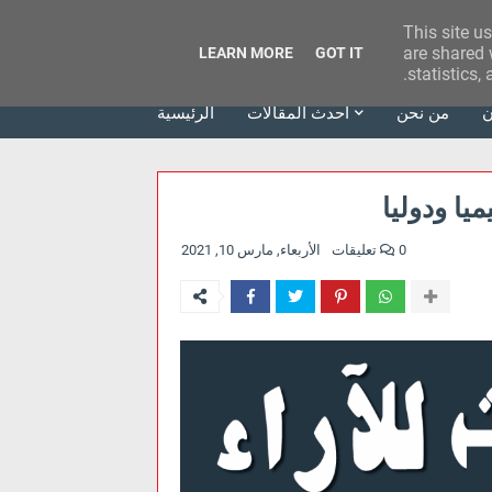
This site u
وكالة الحدث للآراء
are shared 
LEARN MORE
GOT IT
statistics,
ن
من نحن
أحدث المقالات
الرئيسية
يا ودوليا
0 تعليقات
الأربعاء, مارس 10, 2021