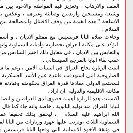
العنف والارهاب ، وتعزيز قيم المواطنة والاخوة بي
وشيعة ومسيحين وازيديين وصابئة وغيرهم ، وعكس نداء
الاسلحة " هذه القيمة من وقف الاقتتال والمصالحة بي
السلام .
وجاءت صلاة البابا فرنسيس مع ممثلو الاديان ، و أسما
لتؤكد على مكانة العراق بحضارته وأديانه السماوية وانها
والتعايش بين الاديان ، في مقابل ذلك اختير السادس من 
عقب لقاء البابا بالمرجع السيستاني .
اثبتت الزيارة نجاح العراق في استباب الامن ، رغم ما
الصاروخية التي استهدفت قاعدة عين الأسد العسكرية ،
للمجتمع الدولي مفادها قدرة العراق بحكومته وقيادته ف
مكانته الاقليمية والدولية ان اراد .
اكتسبت هذه الزيارة أهمية قصوى لدى العراقيين و ايضا ال
للبابا للعراق منذ توليه البابوية ، خاصة وانه جاء كما ق
الله ابراهيم عليه السلام ، ليحقق بذلك تحقيقا عمليا 
السماوية الثلاث ،وترتب عليها عهود وزيارات من البابا