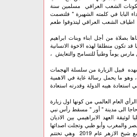
ن مكونات الشعب العراقي مسلمين سنة
 البابا في كلمته الشهيرة " فلتصمت
ن اطياف الشعب العراقي ليتذوقوا طعم
ها بصلاة من أجل ابناء وبنات ابراهيم
 قد تكون منطلقا لهذه الاخوة الانسانية
مارس يوماً وطنياً للتسامح والتعايش ،
 شهده قبيل الزيارة من سلسلة الهجمات
 وهو ما يحمل رسالة غاية في الاهمية
ي استعادة هيبه الدولة وقدرته استعادة
رأي العام العالمي من كونها اول زيارة
ال حاجا الى مدينة " أور " مسقط رأس نبي
لوثيقة العهد الابراهيمي بين الاديان
 لمصر والمغرب وأبو ظبي وتجلت اصدائها
في وثيقة الاخوة الانسانية التي وقعها البابا فرنسيس مع شيخ الازهر عام 2019 وهي تختتم