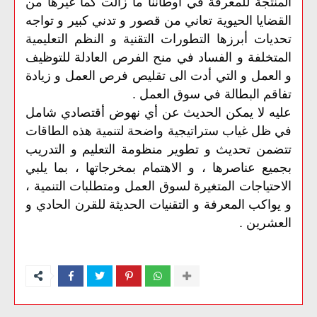
المنتجة للمعرفة في أوطاننا ما زالت كما غيرها من
القضايا الحيوية تعاني من قصور و تدني كبير و تواجه
تحديات أبرزها التطورات التقنية و النظم التعليمية
المتخلفة و الفساد في منح الفرص العادلة للتوظيف
و العمل و التي أدت الى تقليص فرص العمل و زيادة
تفاقم البطالة في سوق العمل .
عليه
لا
يمكن
الحديث
عن
أي
نهوض
أقتصادي
شامل
في
ظل
غياب
ستراتيجية
واضحة
لتنمية
هذه
الطاقات
تتضمن
تحديث
و
تطوير
منظومة
التعليم
و
التدريب
بجميع
عناصرها
،
و
الاهتمام
بمخرجاتها
،
بما
يلبي
الاحتياجات
المتغيرة
لسوق
العمل
ومتطلبات
التنمية
،
و
يواكب
المعرفة
و
التقنيات
الحديثة
للقرن
الحادي
و
.
العشرين