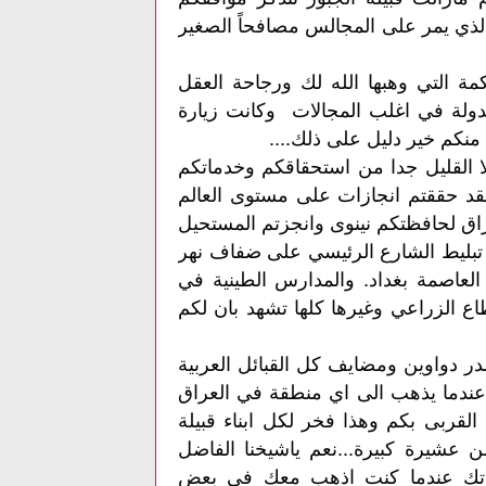
 الذي يمر على المجالس مصافحاً الصغير
كمة التي وهبها الله لك ورجاحة العقل
لة في اغلب المجالات وكانت زيارة
منكم خير دليل على ذلك....
الا القليل جدا من استحقاقكم وخدماتكم
قد حققتم انجازات على مستوى العالم
اق لحافظتكم نينوى وانجزتم المستحيل
تبليط الشارع الرئيسي على ضفاف نهر
عاصمة بغداد. والمدارس الطينية في
اع الزراعي وغيرها كلها تشهد بان لكم
ر دواوين ومضايف كل القبائل العربية
عندما يذهب الى اي منطقة في العراق
قربى بكم وهذا فخر لكل ابناء قبيلة
ن عشيرة كبيرة...نعم ياشيخنا الفاضل
 كلماتك عندما كنت اذهب معك في بعض