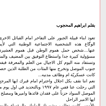
بقلم ابراهيم المحجوب
تعود ابناء قبيلة الجبور على التفاخر امام القبائل ال
الوگاع هذه الشخصية الاجتماعية الوطنية التي ل
عنها....شخص حمل هموم الوطن قبل هموم العشيرة 
مسؤولية كبيرة جدا واستطاع التوفيق بين المضيف والمنصب
وتستفاد منه اليوم كل الاجيال من العلم والمعرفة ف
جنوب الموصل وتخرج منها المئات من الطلبة الذين حصل
كانت عسكريّة ام وظائف مدنيه...
نعم اننا نقف بكل اجلال واحترام امام قبرك ايها المرجع 
التي رحلت عنا ففي عام ١٩٩٧ وبال
الموصل السواد حزناً على فقدان قائدها واميرها ومصلح ال
ايها الامير الراحل
بالأمس كانت تطلب مشورتك الملوك والرؤساء واليوم 