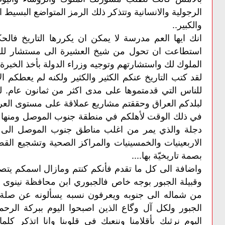
الرجولية والانسانية وتتذكر ذلك الرمز المتواضع البسيط
والكبير..
انك ايها العم مدرسة لا يمكن ان يكررها التاريخ فالح
استطاعت ان تحول من شيخ العشيرة الى مستشار للدو
الملوك لك واستشارتهم وتوجيه وزراء الدولة بأخذ الخبرة 
لقد كتب التاريخ عنكم الكثير والكثير ولكنه لم يعطكم 
للناس التي قدمتموها على مدى اكثر من ثمانون عام. ل
لبلدكم العراق وحققتم مشاريع عملاقة على مستوى العر
في ذلك الوقت لأهلكم في منطقة جنوب الموصل ومنها 
دجلة والذي يمر من اغلب مناطق جنوب الموصل الى ال
الاربعينيات والخمسينيات والمراكز الصحية وتشجيع القط
بصمة تاريخيّة بها....
واضافة الى كل ما تقدم فأنكم كنتم ومازال اسمكم يتصد
وقبيلة الجبور بوجه خاص فالجبوري ابن محافظة نينوى 
من شماله الى جنوبه ويعرفون نسبه يسألونه عن صلة ال
الجبور ولكل آل وگاع الذين اصبحوا اليوم ببركة الرحم
اليوم نرثيك بأقلامنا وننعيك في قلوبنا وانا اتذكر