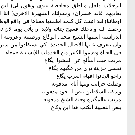
الرحلات داخل مناطق محافظة نينوى وتقول لي( اب
يعاديهم فانه خسران) ومقولتك الشهيرة الاخرى( اننا اب
اوطاننا) لقد اثبتت كل كلمة اطلقتها معناها في واقع الوط
رحمك الله وادخلك فسيح جناته ولابد ان يأتي يوما لان 
الدراسية اسمها الشيخ مجبل الوگاع ووطنيته وعروبته ا
وان يتعرف عليها الاجيال الجديدة لكي يستفادوا من سيرة 
في الحياة وقدموا الكثير من الخدمات للإنسانية جمعاء....
مريت جيت أسألچ عن المشوا يگاع
نفسي حزينة ترى من عگبهم يگاع
راحو الچانوا افهام العرب يگاع
وظلت خرايب وبيها أيام مدفونه
وسفه السلاطين بنص اللحود مدفونه
مريت عالمگبره وجثة الشيخ مدفونه
بنص
النصيبة
أنكتب
هذا
ابن
وگاع