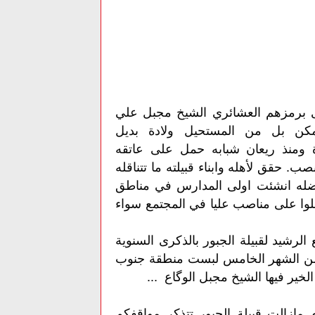
اخرى برمزهم العشائري الشيخ مجبل علي
أيمكن بل من المستحيل ولادة بديل
ومنذ ريعان شبابه حمل على عاتقه
. حقق لأهله وابناء قبيلته ما تتناقله
بفضله انشئت اولى المدارس في مناطق
وا على مناصب عليا في المجتمع سواء
الرشيد لقبيلة الجبور بالذكرى السنوية
تحديد في اول يوم من الشهر الخامس لبست منطقة جنوب
خير فيها الشيخ مجبل الوگاع ...
مازالت قبيلة الجبور تتذكر مواقفكم