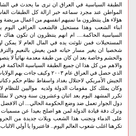
الطبقة السياسية في العراق ان ترى ما يحدث في الشارع
المواطن عند مجرد سماعه خبر ازالة كل الطبقات الفاسد
هؤلاء هل ينتظرون ما تمنيهم انفسهم من اعمال مريضة وا
ابناء الشعب وهذا مستحيل فالشعب العراقي اليوم يف
السياسية الحاكمة.... ام انهم ينتظرون ان تكون هناك
المستحيلات فمن تلوثت يده في المال العام لا يمكن ل
شخصيا ان يغير مسار حياته فمن يعيش بالنعيم والترف
والحشم وخاصة بعد ان كان من طبقة معدمة نهائياً لا يتصو
والاهم من كل هذا ان جميع الطبقة السياسية الحاكمة في ال
الذي حصل في العراق عام ٢٠٠٣ وكيف 
الجيش الأمريكي لاحتلال بغداد واسقاط نظام حكم دكتات
وكان يملك كل مقومات الدولة ولديه مواليين للنظام لا
تكرر المشهد اليوم بعد اثنان وعشرون سنة ونحن لا نمل
دول الجوار تعمل ضد وضع الحكومة الحالي... ان الافضل الي
وترك دفة قيادة الدولة لمن هو اصلح بعيدا عن مسميات 
على الدماء ونجنب هذا الشعب ويلات جديدة من الحروب 
تكرهنا اغلب شعوب العالم اليوم.. فاعتبروا يا أولي الالباب..