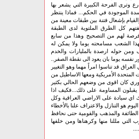
 وترى الفرحة الكبيرة التي يشعر بها
ة الموجودة في الحكم... فماذا ينتظر
لقيام بإشعال فتنة بين طبقات معينة من
تهم كل الطرق الملتوية لدى الطبقة
 فرصة لهم من التصحيح وهذا من سابع
هذا الشعب مسامحته يوما ولا يمكن له
 ومن حوله ارصدة بالمليارات والخدم
ر نفسه يوما بان يعود الى نقطة الصفر..
عراق قد تناسوا امراً مهما وهو التغيير
جاءت بهم الولايات المتحدة الأمريكية ومعها الاساطيل من
وري كان اقوى من وضعهم الحالي بكثير
 يقبلون المساومة على ذلك...فكيف اذا
ك اي سيادة على الاراضي العراقية وكل
وم هو التنازل والاعتراف علنا بالأخطاء
الطائفة والمذهب والقومية حتى نحافظ
التي مللنا منها وكرهناها ومن خلفها
..