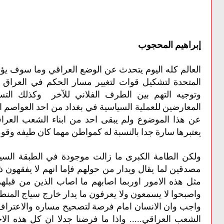
إبراهيم المحجوب
العالم كله اليوم يتحدث عن الوضع العراقي وما سوف يؤو
المتحدة لتشكيل قوات لتغيير مسار الحكم في العراق وب
وتوجيه التهم بين الطرف الفلاني للآخر وكذلك التسر
المعارضين للعملية السياسية في بغداد من احد العواصم ال
عن هذا الموضوع ولم يبقى احد من ابناء الشعب العراقي 
يعتبرها سارة جدا بالنسبة له كمواطن مهما كان طيفه وقوم
ولكن الطامة الكبرى ما زالت موجودة في الطبقة السياس
مصدقين لما يقال ويدار من حولهم فإما انهم لا يفقهون ذلك
مثل هذه الامور اوربما اصابهم ما اصاب الذين من قبله
واصبحوا لا يسمعون ولا يعرفون ما يدار خارج سياج المن
واجب وان الانسان امام فرصة لتصحيح مساره والاعتراف 
الشعب العراقي..... واذا ما فرضنا جدلا ان كل هذه الاخب