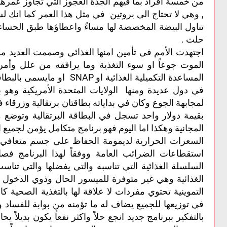
من خمسة افراد بما فيهم الجدة العجوز التي تجاوز عمرها 
, وهي لا تحتاج الى بروتين في مثل هذا العمر كما انك 
تناول البيضة المخصصة لها مساءً واعطاؤها طبق الحسا
حلت .
اجتهدت الأمم في تأمين امنها الغذائي وصممت العديد م
الموت جوعاً او سوء التغذية وما يرافقه من علل وأم
لمجابهة الجوع وكان في بداياته بطاقتان برتقالية وزرقاء
بقيمة دولار واحد تسجل في البطاقة البرتقالية وتوضع م
المجانية وهكذا اما اليوم فهو برنامج متكامل يؤمن لجميع
السعرات الحرارية لديمومة الحفاظ على جسم متعافي مجا
استقطاعات الضرائب العامة ووفقاً لهذا البرنامج فصا
السلسلة الغذائية التي تناسبه والتي يفضلها والتي تن
الغذائية وهي غير متوفرة للميسور الحال وذوي الدخول ا
التموينية تحتوي مفردات لا علاقة لها بالتغذية الصحية
في توزيعها للجميع يضاف له ما تؤمنه من بوابة للفساد 
بالتفكير ببرنامج جديد انجع حلاً واكثر نفعاً يكون بديلا