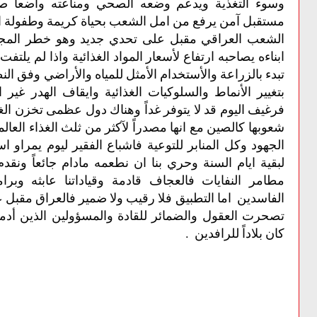
وسوء التغذية ويدعم وضعه الصحي ومناعته واضعاً ص
مستقبل آمن يرفع من امل الشعب بحياة كريمة وطفولة اكث
الشعب العراقي مقبل على تحدي جديد وهو خطر المجا
ابناءه يصاحبه ارتفاع لأسعار المواد الغذائية واذا لم يلتف
تبدء بالزراعة والأستخدام الأمثل للمياه والأراضي وفق النظ
بتغيير الأنماط والسلوكيات الغذائية وايقاف الهدر غير ا
فرغيف اليوم قد لا يتوفر غداً وهناك دول عظمى تخزن الغ
شعوبها كالصين مع انها مصدراً لآكثر من ثلث الغذاء العال
الجهود وكل المنابر للتوعية فاشباع الفقير ليوم يمراو 
لبقية ايام السنة وحري بنا ان نطعمه مادام جائعاً ونق
مطامر النفايات فالعجاف قادمة وقياداتنا عابثه وبرا
الفاسدين اما التطبيق فلا رقيب ولا ضمير فالعراق مقبل
تصحرت العقول والضمائر للقادة والمسؤولين الذين أدم
كان بلاداً للرافدين .