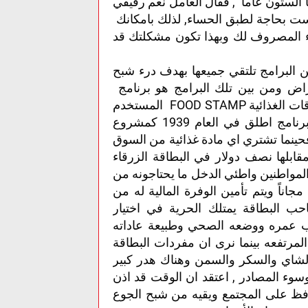
الستون عاماً , فقال العامل نعم رفيقي
لست بحاجة لطبق الحساء, لذلك بامكانك
ء المصروف لك وبهذا تكون مشكلتك قد
ن البرامج تلتقي جميعها بهدف درء شبح
راض ومن بين تلك البرامج هو برنامج
المساعدة التكميلية الغذائية او SNAP او مايسمى بالبطاقات الغذائية FOOD STAMP المستخدم
في دول عديدة ومنها الولايات المتحدة الأمريكية وهو برنامج اطلق في العام 1939 كمشروع
 فحينما تشتري اي مادة غذائية من السوق
قابلها نصف دولار في البطاقة الزرقاء
 المواطنين واطئي الدخل ما يحتاجونه من
ناً ويتم تأمين الوفرة المالية له من
حب البطاقة يمتلك الحرية في اختيار
اسب عمره ووضعه الصحي وطبيعة عاداته
لمرتفعه بينما نرى ان مفردات البطاقة
 كالشاي والسكر والسمن وهناك هدر كبير
وسوء المصادر , اعتقد ان الوقت قد اذن
ً يحافظ على المجتمع ويقيه من شبح الجوع