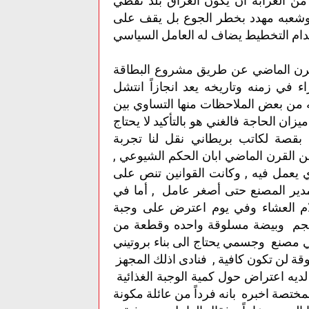
ل من الغرابة ان يكون العراق بلد نفطي
 وشعبه مهدد بخطر الجوع بل يقف على
انعدام التخطيط يضاف له العامل السياسي
لقرن الماضي عن طريق مشروع البطاقة
اء في زمنه وتاريخه يعد انجازاً انتشل
ه من بعض الملاحظات منها التساوي بين
زان الحاجة فالغني هو بالتأكيد لا يحتاج
 بقصة لكاتب بريطاني نقل لنا تجربة
 القرن الماضي ابان الحكم الشيوعي ,
ي يعمل فيه , وكانت القوانين تنص على
 مدير المصنع حتى أصغر عامل , أما في
لام العشاء وفي يوم اعترض على وجبة
حجم وبيضة مسلوقة واحده وقطعة من
ي مصنع وجسمي يحتاج الى بناء بروتيني
قة لن تكون كافية , فنادى اذلك المجهز
ديه اعتراض حول كمية الوجبة الغذائية
ختصة اخبره بانه فرداً من عائلة مكونة