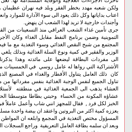
تأخرت الأجراءات العلاجية والوقاية المستدامة لها. لع
ولكن شعبه مهدد بخطر الفقر وبلد فيه نهران عظيمان
اعتاب بداياتها وكل ذلك يعود الى سوء الآدارة للموارد و
وأجندات خارجية لا تريد لهذا الشعب ان ينهض.
جرى تأمين غذاء الشعب العراقي منذ التسعينات من ا
التموينية وضمن برنامج النفط مقابل الغذاء وكان الأجر
المجتمع من شبح النقص الغذائي وسوء التغذية مع ما في
الوزير والفقير في كمية ونوع السلة الغذائية وبذلك يلغي مي
الى مفردات البطاقة ليضعها على مائدته وهذا يذكرنا
الأشتراكية التي رواها له عامل روسي في الخمسينات من
كان ذلك العامل يتناول الأفطار والغداء في المصنع الذ
تناول الجميع لنفس الوجبة الغذائية بنفس مفرداتها من
العشاء يذهب الى الجمعية الغذائية في منطقته لأست
عشاؤه المكونة من الحساء وحبتي بطاطا متوسطتا ال
الخبز لكل فرد , فقال للمجهز انني شاب وأعمل عاملاً ف
يعززه كمية اكثر من البروتين واعتقد ان بيضة واحدة مسلو
المسؤول مختص التغذية في المجمع وابلغه ان المواطن ل
وبعد ان سلمه بطاقة العامل التعريفية وراجع السجلات الم