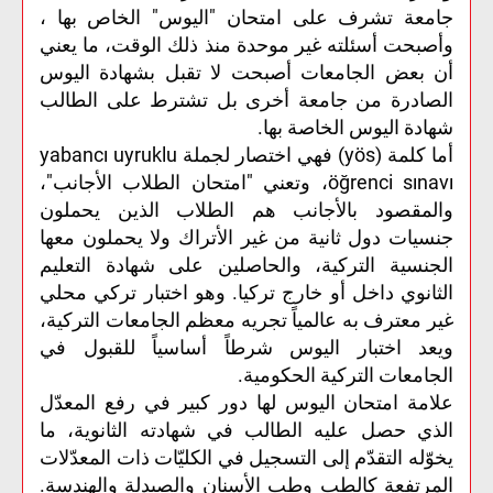
جامعة تشرف على امتحان "اليوس" الخاص بها ،
وأصبحت أسئلته غير موحدة منذ ذلك الوقت، ما يعني
أن بعض الجامعات أصبحت لا تقبل بشهادة اليوس
الصادرة من جامعة أخرى بل تشترط على الطالب
شهادة اليوس الخاصة بها.
أما كلمة (yös) فهي اختصار لجملة yabancı uyruklu
öğrenci sınavı، وتعني "امتحان الطلاب الأجانب"،
والمقصود بالأجانب هم الطلاب الذين يحملون
جنسيات دول ثانية من غير الأتراك ولا يحملون معها
الجنسية التركية، والحاصلين على شهادة التعليم
الثانوي داخل أو خارج تركيا. وهو اختبار تركي محلي
غير معترف به عالمياً تجريه معظم الجامعات التركية،
ويعد اختبار اليوس شرطاً أساسياً للقبول في
الجامعات التركية الحكومية.
علامة امتحان اليوس لها دور كبير في رفع المعدّل
الذي حصل عليه الطالب في شهادته الثانوية، ما
يخوّله التقدّم إلى التسجيل في الكليّات ذات المعدّلات
المرتفعة كالطب وطب الأسنان والصيدلة والهندسة.