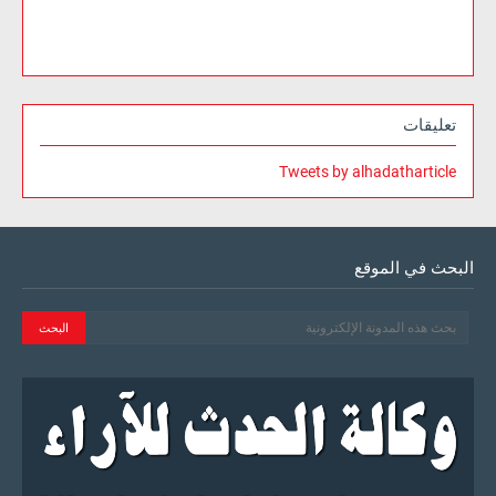
تعليقات
Tweets by alhadatharticle
البحث في الموقع