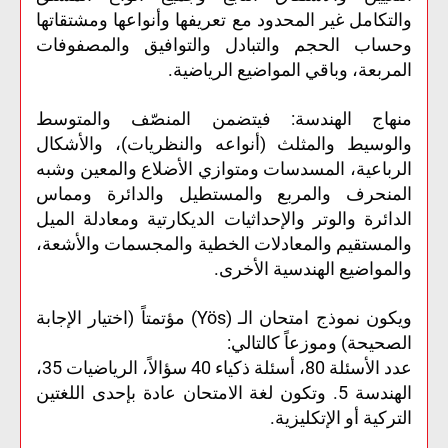
والتكامل غير المحدود مع تعريفها وأنواعها ومشتقاتها
وحساب الحجم والتبادل والتوافيق والمصفوفات
المربعة، وباقي المواضيع الرياضية.
منهاج الهندسة: فيتضمن المنصّف والمتوسط
والوسيط والمثلث (أنواعه والنظريات)، والأشكال
الرباعية، المسدسات ومتوازي الأضلاع والمعين وشبه
المنحرف والمربع والمستطيل والدائرة ومماس
الدائرة والوتر والإحداثيات الديكارتية ومعادلة الميل
والمستقيم والمعادلات الخطية والمجسمات والأشعة،
والمواضيع الهندسية الأخرى.
ويكون نموذج امتحان الـ (Yös) مؤتمتاً (اختيار الإجابة
الصحيحة) وموزعاً كالتالي:
عدد الأسئلة 80، أسئلة ذكياء 40 سؤالاً، الرياضيات 35،
الهندسة 5. وتكون لغة الامتحان عادة بإحدى اللغتين
التركية أو الإتكليزية.