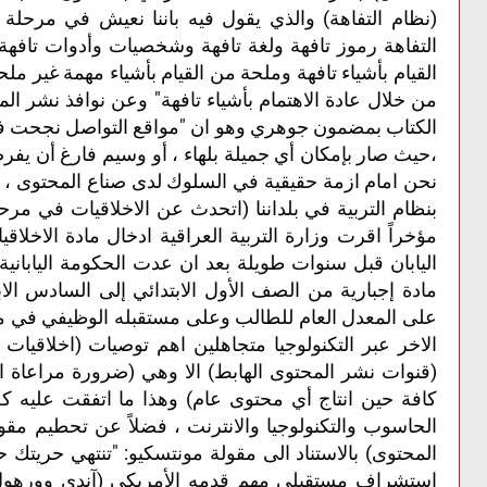
(نظام التفاهة) والذي يقول فيه باننا نعيش في مرحلة ت
التفاهة رموز تافهة ولغة تافهة وشخصيات وأدوات تافه
القيام بأشياء تافهة وملحة من القيام بأشياء مهمة غير م
من خلال عادة الاهتمام بأشياء تافهة" وعن نوافذ نشر الم
الكتاب بمضمون جوهري وهو ان "مواقع التواصل نجحت في 
،حيث صار بإمكان أي جميلة بلهاء ، أو وسيم فارغ أن يف
نحن امام ازمة حقيقية في السلوك لدى صناع المحتوى ، 
بنظام التربية في بلداننا (اتحدث عن الاخلاقيات في مرح
مؤخراً اقرت وزارة التربية العراقية ادخال مادة الاخل
اليابان قبل سنوات طويلة بعد ان عدت الحكومة اليابانية 
مادة إجبارية من الصف الأول الابتدائي إلى السادس الا
على المعدل العام للطالب وعلى مستقبله الوظيفي في م
الاخر عبر التكنولوجيا متجاهلين اهم توصيات (اخلاقيات 
(قنوات نشر المحتوى الهابط) الا وهي (ضرورة مراعاة ا
كافة حين انتاج أي محتوى عام) وهذا ما اتفقت عليه ك
الحاسوب والتكنولوجيا والانترنت ، فضلاً عن تحطيم مقول
المحتوى) بالاستناد الى مقولة مونتسكيو: "تنتهي حريتك ح
استشراف مستقبلي مهم قدمه الأمريكي (آندي وورهول) أ