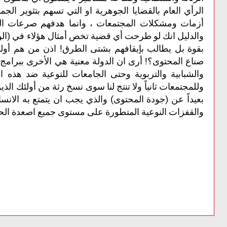
الرأي العام بالقضايا الجوهرية او التي تسهم بتثوير الج
أزمات ومشكلات المجتمعات ، وانما هدفهم صرعات الشه
والدليل انك لو طرحت أي قضية تخص أمثال هؤلاء في (ال
بقوة بل يطالب بإيقافهم بشتى الطرق! اذن من هم أولئ
صناع المحتوى؟! أرى ان الدولة معنية هي الأخرى ببرامج ت
والشبابية والتربوية وحتى الجامعات للتوعية ضد هذه ال
وللمجتمعات ثانياً ولا تنتج لنا سوى نسخ رثة من أولئك ال
بعيداً عن (جودة المحتوى) والذي يجب ان يتمتع به الا
والقفزات النوعية المتطورة على مستوى جميع اصعدة الحي