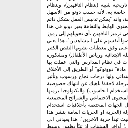
اريخية شبيه (بنظام التافهين)، ولنظام
ة خاصة به، لأنه حسب دونو من الأسهل
لحة، وانه "يمكن تدنيس العقل بشكل دائم
حتوى الهابط والتفاهة يعبر دونو في هذا
ترميز التافهين ،أي تحويلهم إلى رموز
رضوا أنفسهم على المشاهدين"، هذا يعني
على وفق معطيات يشوبها النقص الكثير
لة الابتدائية ورياض الأطفال) ومشكورة
اقيات في نظام المدارس والتي عملت بها
مادة" دووتوكو" أو الطريق إلى الأخلاق
بتدائي ولها درجات نجاح ورسوب وتأثير
رحلة لاحقة! ناهيك عن انتهاك خصوصية
استخدام الحاسوب) والتكنولوجيا برمتها
لمحتوى الاجتماعي والشرائح المجتمعية
ل الجهات المختصة بأخلاقيات استخدام
ة (الحرية او الحريات العامة بنشر هذا
يث تبدأ حرية الاخرين". هذا يعيدني الى
واخر الستينات اذ تنبّأ بظهور وسيط