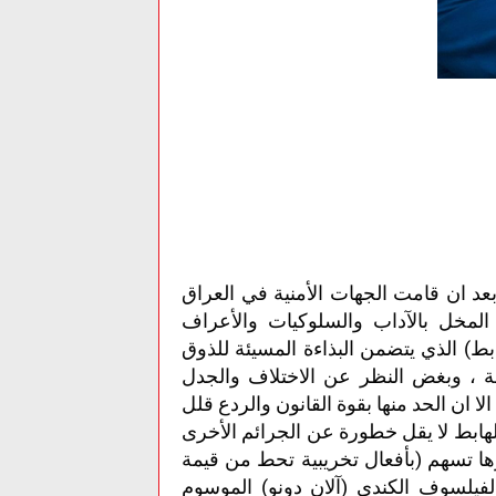
بعد ان قامت الجهات الأمنية في العراق
لمخل بالآداب والسلوكيات والأعراف
بط) الذي يتضمن البذاءة المسيئة للذوق
امة ، وبغض النظر عن الاختلاف والجدل
ا ان الحد منها بقوة القانون والردع قلل
الهابط لا يقل خطورة عن الجرائم الأخرى
رها تسهم (بأفعال تخريبية تحط من قيمة
فيلسوف الكندي (آلان دونو) الموسوم