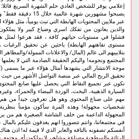
إعلامي يوفر للشخص العادي حلم الشهرة السريع قائلا:
يصبحوا مشهورين شهرة عال
عبر ملايين المحتويات الهابطة التي تبث يومياً، مثل هؤلاء 
والذين يعانون من تفكك اسري وضياع كبير ولا يملكون 
فشلوا في مستويات حياتهم كافة ، فقد هرعوا لمثل هذه
مستوى تفاهتهم الهابطة) باحثين عن تحقيق الرغبات
بتلابيبهم الى عالم (المال/ والاعلانات الممولة/والمظاه
المجتمع ونجومه! واليكم الحقيقة الصادمة التي لا يعلمها
موجة الانتشار التي يشهدها أمثال هؤلاء عبر ما يسمى 
تحقيق الربح المالي عبر منصة التواصل الأشهر من حيث ا
تكون عبر تجميع النقاط التي يحصل عليها صانع المحتوى 
السيارة الذهبية، اليخت، الوردة البيضاء والحمراء، و
مهم على صناع المحتوى وهو هل تعرفون جيداً من هم ا
شخصيات مجهولة! وهذه المرة سأكون مؤمناً بنظرية
المجهولة الداعمة من خلف الشاشة الصغيرة هم من يرغب
في مجتمعاتنا، وانتم تتصوروا انهم يغدقون عليكم بالمال ع
أنفسكم تصفونه بالتافه والعابر الذي لا قيمة له! اذن هن
الرثاثة والسطحية وصناعة مشاهير لا يملكون أي محتوى