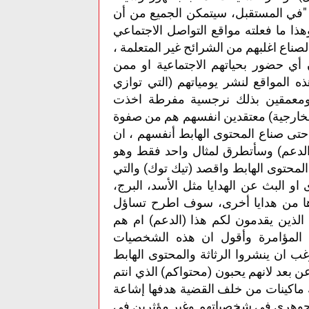
 "في المستقبل، سيتمكن الجميع من أن
مية خلال 15 دقيقة فقط" وهذا ما فعلته مواقع التواصل الاجتماعي
الصناع اغلبهم من الشرائح غير المتعلمة ،
أي حضور بحياتهم الاجتماعية او ممن
 المواقع لنشر يومياتهم (التي توازي
 ومعمقين بذلك نرجسية مفرطة اخذت
ر الخارجية) معتقدين انفسهم هم من صفوة
 حتى صناع المحتوى الهابط أنفسهم ، ان
(الدعم) وسأتطرق لمثال واحد فقط وهو
لمحتوى الهابط واقصد (تيك توك) والتي
او البث عن الهدايا مثل الأسد، البرج،
غيرها من هدايا أخرى، سوف اطرح تساؤل
لذين يقدمون لكم هذا (الدعم) ام هم
 المؤامرة وأقول ان هذه الشخصيات
 ان ينشروا الرثاثة والمحتوى الهابط
ن بعد لانهم يحبون (محتواكم) الذي انتم
اك ماكينات من خلف القضية هدفها إشاعة
 جوهري في شخصياتهم وغير مؤثرين في