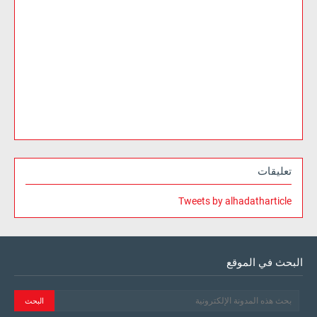
تعليقات
Tweets by alhadatharticle
البحث في الموقع