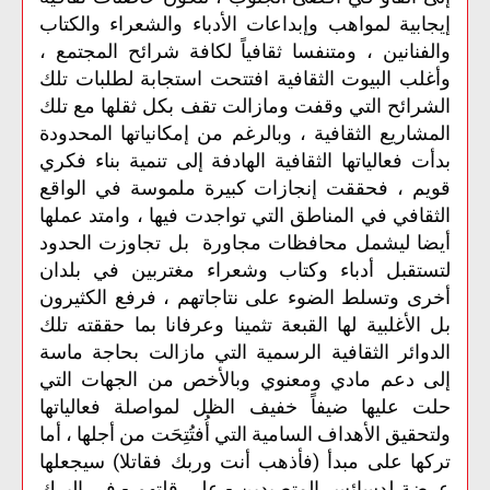
إيجابية لمواهب وإبداعات الأدباء والشعراء والكتاب
والفنانين ، ومتنفسا ثقافياً لكافة شرائح المجتمع ،
وأغلب البيوت الثقافية افتتحت استجابة لطلبات تلك
الشرائح التي وقفت ومازالت تقف بكل ثقلها مع تلك
المشاريع الثقافية ، وبالرغم من إمكانياتها المحدودة
بدأت فعالياتها الثقافية الهادفة إلى تنمية بناء فكري
قويم ، فحققت إنجازات كبيرة ملموسة في الواقع
الثقافي في المناطق التي تواجدت فيها ، وامتد عملها
أيضا ليشمل محافظات مجاورة بل تجاوزت الحدود
لتستقبل أدباء وكتاب وشعراء مغتربين في بلدان
أخرى وتسلط الضوء على نتاجاتهم ، فرفع الكثيرون
بل الأغلبية لها القبعة تثمينا وعرفانا بما حققته تلك
الدوائر الثقافية الرسمية التي مازالت بحاجة ماسة
إلى دعم مادي ومعنوي وبالأخص من الجهات التي
حلت عليها ضيفاً خفيف الظل لمواصلة فعالياتها
ولتحقيق الأهداف السامية التي أُفتُتِحَت من أجلها ، أما
تركها على مبدأ (فأذهب أنت وربك فقاتلا) سيجعلها
عرضة لدسائس المتصيدين - على قلتهم - في البرك