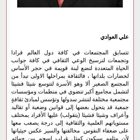
علي العوادي
تتسابق المجتمعات في كافة دول العالم فرادا
وتجمعات لترسيخ الوعي الثقافي في كافة جوانب
الحياة المتعددة لتضع لبنة قويمة في حجر الأساس
لحضارات بلدانها ، فالثقافة بمراحلها الاولى تبدأ من
المجتمع الصغير ألا وهو الأسرة لتتوسع شيئا فشيئا
لتشمل مجاميع أكبر تنضوي في منظمات ومؤسسات
مجتمعية مختلفة لتنشر سدولها وتؤسس لمبادئ ثقافةٍ
جمعية قد يتحول بعضها إلى قوانين وضعية أو تقاليد
وأعراف وشيئا فشيئا (يتقولب) عليها الأفراد بمختلف
مستوياتهم العلمية والثقافية إلى درجة يصعب معها
على ضعفاء النفوس مخالفتها والسير عكس حيثياتها
لأن مثلهم سيكون كمثل غراب اسحم بين حمائم