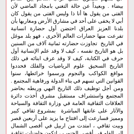
بيضاء . وبعيداً عن حالة التغني بامجاد الماضي لأن
الفتى من يقول ها أنا ذا وليس الفتى من يقول كان
أبي لا يخفى على أحد في مشارق الأرض ومغاربها بأن
بلدنا العزيز العراق احتضن أول حضارة انسانية
تفرعت منها حضارات العالم الأخرى ، فهو بلد موغل
في التاريخ تجاوزت حضارته ثمانية آلاف من السنين
بل هو التاريخ نفسه ، كيف لا وقد علم الإنسانية أول
حرف في الكتابة، كيف لا وقد عرف ابنائه في ذلك
التاريخ السحيق علوم الرياضيات والفلك فحددوا
مواقع الكواكب والنجوم ورسموا خرائطها، سنوا
القوانين التي تسهم في بناء الدولة ورفاهية المجتمع .
ومن أجل توظيف ذلك التاريخ البهي وربطه بحاضر
المجتمع واستشراف مستقبل مشرق أخذت دائرة
العلاقات الثقافية العامة في وزارة الثقافة والسياحة
والآثار على عاتقها المباشرة بمشروع ثقافي كبير
ومميز فسارعت إلى افتتاح ما يزيد على أربعين قصر
وبيت ثقافي ، امتدت من اربيل في أقصى الشمال
إلى الفاو في أقصى الجنوب ، لتكون حاضنات ثقافية