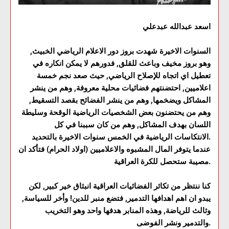
اسعد عبدالله عبدعلي
السنوات الاخيرة شهدت بروز دور الاعلام الرياضي الخبيث,
وهو بروز مخيف وباعث للقلق, فدورهم لا يمكن انكاره في
تعطيل اي اتجاه للإصلاح الرياضي, حيث صعد نجم خمسة
اعلاميين, احتضنتهم فضائيات محلية معروفة, وهم من ينشر
المشاكل ويضخمها, وهم من ينشر الفضائح بقصد التسقيط,
وهم من يحتضنون بعض الشخصيات الرياضية الوقحة وسليطة
اللسان بهدف المشاكل, وهم من كان سببنا في كل
الانتكاسات الرياضية في الخمس سنوات الاخيرة بالتحديد.
عندما يتوفر المال المشبوه والاعلاميين (اولاد الحرام) فتأكد ان
مصيبة ستحصل للكرة العراقية.
كنا ننتظر من تكاثر الفضائيات العراقية انبثاق خير كبير, لكن
يبدو ان اهم اهدافها التدمير, فتضع منبر للدين! وأخر للسياسة,
وثالث للرياضة, وهذه المنابر هدفها واحد وهو التخريب
والتدمير ونشر الفوضى.