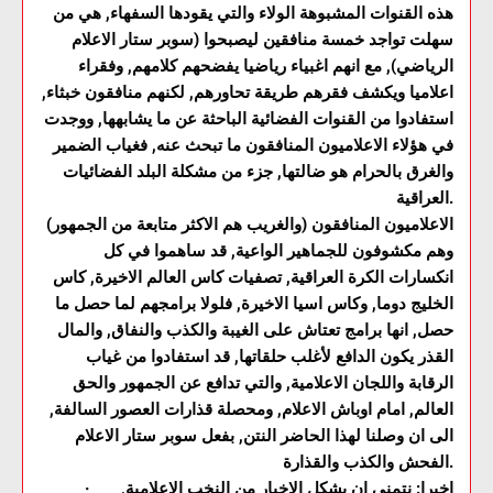
هذه القنوات المشبوهة الولاء والتي يقودها السفهاء, هي من
سهلت تواجد خمسة منافقين ليصبحوا (سوبر ستار الاعلام
الرياضي), مع انهم اغبياء رياضيا يفضحهم كلامهم, وفقراء
اعلاميا ويكشف فقرهم طريقة تحاورهم, لكنهم منافقون خبثاء,
استفادوا من القنوات الفضائية الباحثة عن ما يشابهها, ووجدت
في هؤلاء الاعلاميون المنافقون ما تبحث عنه, فغياب الضمير
والغرق بالحرام هو ضالتها, جزء من مشكلة البلد الفضائيات
العراقية.
الاعلاميون المنافقون (والغريب هم الاكثر متابعة من الجمهور)
وهم مكشوفون للجماهير الواعية, قد ساهموا في كل
انكسارات الكرة العراقية, تصفيات كاس العالم الاخيرة, كاس
الخليج دوما, وكاس اسيا الاخيرة, فلولا برامجهم لما حصل ما
حصل, انها برامج تعتاش على الغيبة والكذب والنفاق, والمال
القذر يكون الدافع لأغلب حلقاتها, قد استفادوا من غياب
الرقابة واللجان الاعلامية, والتي تدافع عن الجمهور والحق
العالم, امام اوباش الاعلام, ومحصلة قذارات العصور السالفة,
الى ان وصلنا لهذا الحاضر النتن, بفعل سوبر ستار الاعلام
الفحش والكذب والقذارة.
· اخيرا: نتمنى ان يشكل الاخيار من النخب الاعلامية,