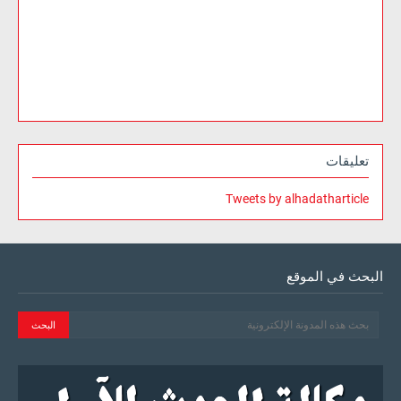
تعليقات
Tweets by alhadatharticle
البحث في الموقع