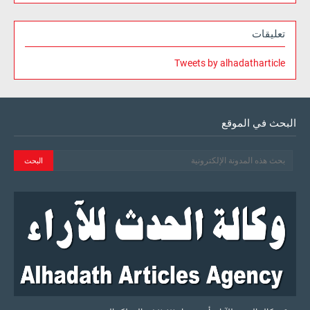
تعليقات
Tweets by alhadatharticle
البحث في الموقع