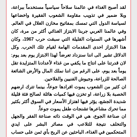
لقد أصبح الغذاء في عالمنا سلاحاً سياسياً مستخدماً ببراعة،
وبلا ضمير في تذويب مقاومة الشعوب الفقيرة واخضاعها
لسياسة الدول التي تمسك بمفاتيح مخازن الغلال في العالم.
وفي عالمنا العربي جربنا الابتزاز الغذائي أكثر من مرة، كان
أشهرها في السنوات القليلة التي سبقت حرب 1967، وكان
هذا الابتزاز احدى المقدمات الهامة لقيام تلك الحرب. وكل
الدلائل تشير الى اننا سنزداد تعرضاً لهذا الابتزاز يوم بعد يوم:
لان قدرتنا على انتاج ما يكفي من غذاء لأعدادنا المتزايدة تقل
يوماً بعد يوم، على الرغم من اننا نملك المال والأرض الشائعة
الصالحة للزراعة، وجيوش الفنيين والفلاحين
.
ان كثير من الشعوب يموت افرادها جوعاً، بينما تترك ارضهم
الخصبة بلا زراعة، او تخزن فيها كميات هائلة لصالح فئة قليلة
شديدة الجشع، يؤثر فيها اهتزاز الأسعار في السوق أكثر بكثير
مما تحرك مشاعرها تشنجات طفل يموت جوعاً
.
ان صناعة الجوع، هي في الوقت ذاته صناعة الفقر والجهل
والتخلف نتيجة للتلاعب في مصائر البشر على ايدي
المتحكمين في الغذاء، الباحثين عن الربح بأي ثمن على حساب