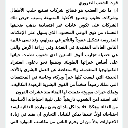
قوت الشعب الضروري
.
ان ما يثير الغضب هو فضائح شركات تصنيع حليب الأطفال
وشركات تعليب وتصنيع الأغذية المتنوعة بسبب حرص تلك
الشركات على تكوين عادات غير اقتصادية يذهب ضحيتها
التعساء من ذوي الوعي المحدود، الذي يسهل على الإعلانات
المدروسة تشكيل عقوداً والتأثير في ميولهم، وقد نسى غالبية
الناس العادات التقليدية في التغذية وفي زراعة الأرض والتي
هي حصيلة تجارب ألوف السنين لدى شعوب نظمت حياتها
على أساس خبراتها الطويلة. وذهبوا نحو دعاوى استيراد
التكنولوجيا المتقدمة، والاستعاضة عن العمل البشري بالآلات
الحديثة التي ليست كلها خيراً وبركة، وخاصة في المجتمعات
التي تملك رصيداً ضخماً من القوى البشرية الزهيدة التكاليف،
وتملك خبرات موروثة ضمنت لها البقاء منذ عشرات القرون
.
لقد استند امن الشعوب تاريخياً على تلبية احتياجاته الأساسية
من الغذاء. وهكذا، فلا بد لكل بلد ان يعبئ موارده الغذائية ليسد
احتياجاته اولاً. عندها يمكن للتبادل التجاري ان يفيد في زيادة
الاختيارات بدلاً من ان يحرم الناس من مكاسب الموارد التي