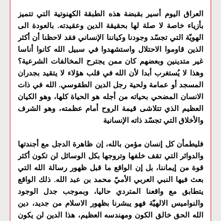
العراق اليوم أسير بقبضة هذه الطبقة الكهنوتية التي تتميز
بأزياء خاصة لا صلة لها بحقيقة الدين وعقيدته. بالعودة الى
الهويّة التي تجسّد وجودنا وكياننا الإنساني فقد لاحظنا أن أكثر
الذين قاوموا الاحتلال واستشهدوا في سبيل الله كانوا أناسا
غير متدينين وبعضهم كان ممن يجترح المخالفات الشرعية؟
وهذا لا يُستغرب أبدا لأن الله في قلب هؤلاء لا يتقيد بجدران
المسجد أو عمامة ولحية رجل الدين الطقوسي. الله في ذات
الانسان المضحي بحياته من أجله هو الحياة كلها، وهو الكيان
العظيم الذي تتلاشى قيمة الروح أمام عظمته، وهو الشرف
والأخلاق التي تجسّد ذاته الإنسانية
فليطمأن كل إنسان مؤمن بالله، إن ظاهرة الدجل مع أجندتها
والدوائر التي تقف خلفها وتروجها بكل الوسائل لن تكون أكثر
قوة من إيماننا، بل إن الواقع ما قبل ظهور رسالة الله التي
بعث فيها النبي العربي الأميّ محمد بن عبد الله. ذلك الواقع
يتطابق مع واقعنا المتردي حاليا، وبموجب جدل الوجود
والنواميس الالهيّة فهو يبشرنا بظهور الاسلام من جديد، دين
الله الحق خالق الكون ومهندسه العظيم، هذا الدين لن يكون