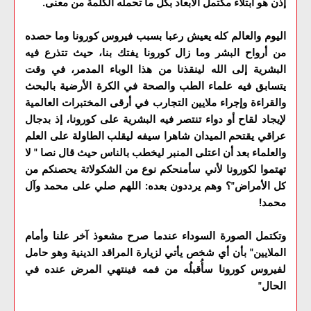
إذن هو ابتلاء مكتمل الأبعاد بكل ما تحمله الكلمة من معنى.
اليوم والعالم كله يعيش رعبا بسبب فيروس كورونا وما حصده
من أرواح البشر وما زال كورونا يفتك بنا، حيث تتذرع فيه
البشرية إلى الله لينقذنا من هذا الوباء المدمر، في وقت
يتسابق فيه علماء الطب والصحة في الكرة الأرضية بالبحث
والقراءة وإجراء ملايين التجارب في أرقى المختبرات العالمية
لإيجاد لقاح أو دواء تنتصر فيه البشرية على كورونا، إذ بدجال
عراقي يقتحم الميدان شاهرا سيفه ليقلب الطاولة على العلم
والعلماء بعد أن اعتلى المنبر ليخطب بالناس حيث قال نصا " لا
تهتموا لكورونا لأني سأمنحكم نوع من الشكولاتة يحصنكم من
كل الأمراض"؟ وهم يرددون بعده: اللهم صلي على محمد وآل
محمد!
وتكتمل الصورة السوداء عندما صرح مشعوذ آخر علنا وأمام
الملايين" بأن أي شخص يأتي لزيارة المراقد الدينية وهو حامل
لفيروس كورونا سأُقبلُه من فمه فينتهي المرض عنده في
الحال"