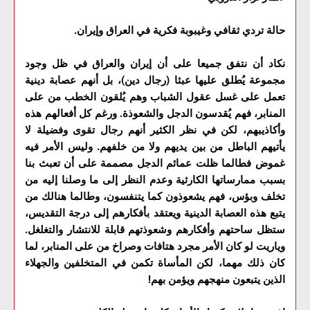
حالة تردي ثقافي وغيبوبة فكرية في العراق وإيران.
نكاد أن نتفق جميعا على أن إيران والعراق في ظل وجود
مجموعة يُطلق عليها عبثا (رجال دين)، بل أنهم عصابة دينية
تعمل على غسل عقول الشباب وهم يُلقون الخطب من على
المنابر، فهم يُقدسون الدجل والشعوذة. ورغم كل أفعالهم هذه
وأكاذيبهم، لكن في نظر الكثير أنهم رجال تقوى وفضيلة لا
يأتيهم الباطل من بين يديهم ولا من خلفهم. وليس الأمر فيه
غموض فطالما ظلت عمائم الدجل مصممة على أن تعبث بنا
بسبب ممارساتها الكارثية وعدم النظر إلى ما وصلنا إليه من
تخلف وبؤس، فهم يشعوذون كما يتنفسون، وطالما هنالك من
يتبع هذه العصابة الدينية ويعتقد بأفكارهم إلى درجة التقديس،
ستظل ساحتهم وأفكارهم وشعوذتهم قابلة للانتشار والتغلغل.
وياريت لو كان الأمر مجرد هتافات وصراخ من على المنابر، لما
كان ذلك مهما، لكن المأساة تكمن في المتخلفين والجهلاء
الذين يتبعون منهجهم ويؤمن بهم!