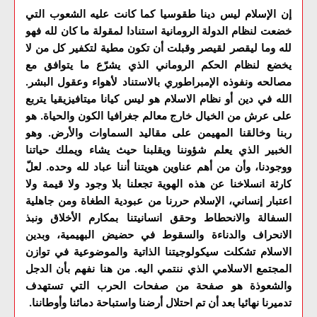
إن الإسلام ليس دينا طقوسيا كما كانت عليه الشعوب التي
خضعت لنظام الدولة الرومانية استنادا لمقولة ما كان لله فهو
لله وما ليقصر لقيصر وقبلت أن تكون مطية لتكفير كل من لا
يخضع لنظام الحكم الروماني الذي يشرّع ما يتوافق مع
مصالحه ونفوذه الإمبراطوري بالاستناد لأهواء وعقول البشر.
الله في دين أو نظام الاسلام هو ليس كيانا ميتافيزيقيا يتربع
على عرش من الخيال خارج معالم جغرافيا الكون والحياة. هو
ربنا وخالقنا المهيمن على مقاليد السماوات والأرض. وهو
الخبير الذي يعلم شؤوننا ويقلبنا حيث يشاء ويملك حياتنا
ووجودنا، وأن من أهم عناوين هويتنا أننا عباد لله وحده. لعلّ
كارثة انسلاخنا عن هذه الهوية تجعلنا بلا وجود ولا قيمة ولا
اعتبار إنساني، الإسلام حررنا من عبودية الطغاة ومن جاهلية
السفالة والانحطاط وحقق انسانيتنا بمكارم الأخلاق ونبذ
الانحراف والدناءة والسقوط في حضيض البهيمية، وبدين
الاسلام تشكلت سيكولوجيتنا الذاتية والموضوعية في توازن
المجتمع الاسلامي الذي ننتمي اليه. من هنا نفهم بأن الدجل
والشعوذة هو صفحة من صفحات الحرب التي تستهدف
تدميرنا نهائيا بعد أن تم احتلال أرضنا واستباحة دمائنا وأوطاننا.