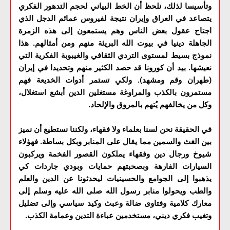
وتأسيسا لذلك، نلحظ أن الخط البياني لحجم التدهور الفكري
يتصاعد في العراق وإيران نتيجة لفيروس عمائم الدجل الذي
اجتاح عقول بعض الناس وهم يستمعون إلى هذه الزمرة
الجاهلة دينيا في بيوت الله البريئة منهم ومن أمثالهم. هذا
نموذج بسيط لمستوى التردي الثقافي والغيبوبة الفكرية التي
نعيشها. بيد أن كورونا قد حصد الكثير منهم وتحديدا في إيران
(طهران وقم ومشهد). ولكي تستمر أدوات الخديعة فهم
مستمرون بالكذب والمراوغة مستغلين الدين أبشع استغلال،
وكل من يخالفهم يُتهم بالمروق والإلحاد.
في الحقيقة نحن لسنا بعلماء ولا فقهاء، ولكننا نستطيع أن نميز
بين الغث والسمين مما يقال على المنابر وبكل بساطة. فهؤلاء
شيوخ ورجال دين وفقهاء يملكون القصور الفخمة ويركبون
السيارات الفارهة وبصحبتهم حمايات وبودي جاردات كي
يذهبوا إلى الجوامع والحسينيات ليحدثونا عن الدين والعلم
والطب ويحولوا منابر رسول الله صلى الله عليه وسلم إلى
معارك كلامية وفتاوى ضالة وعبث وكيد سياسي وإلى تضليل
وتغيب فكري ديني، مستخدمين عباءة التدين وعمامة الكذب.