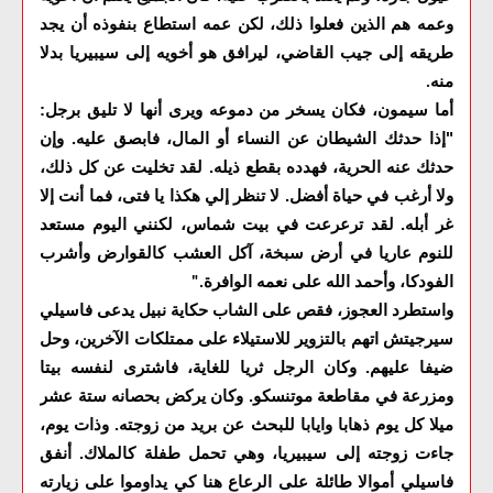
وعمه هم الذين فعلوا ذلك، لكن عمه استطاع بنفوذه أن يجد
طريقه إلى جيب القاضي، ليرافق هو أخويه إلى سيبيريا بدلا
منه
.
أما سيمون، فكان يسخر من دموعه ويرى أنها لا تليق برجل:
"إذا حدثك الشيطان عن النساء أو المال، فابصق عليه. وإن
حدثك عنه الحرية، فهدده بقطع ذيله. لقد تخليت عن كل ذلك،
ولا أرغب في حياة أفضل. لا تنظر إلي هكذا يا فتى، فما أنت إلا
غر أبله. لقد ترعرعت في بيت شماس، لكنني اليوم مستعد
للنوم عاريا في أرض سبخة، آكل العشب كالقوارض وأشرب
الفودكا، وأحمد الله على نعمه الوافرة
."
واستطرد العجوز، فقص على الشاب حكاية نبيل يدعى فاسيلي
سيرجيتش اتهم بالتزوير للاستيلاء على ممتلكات الآخرين، وحل
ضيفا عليهم. وكان الرجل ثريا للغاية، فاشترى لنفسه بيتا
ومزرعة في مقاطعة موتنسكو. وكان يركض بحصانه ستة عشر
ميلا كل يوم ذهابا وايابا للبحث عن بريد من زوجته. وذات يوم،
جاءت زوجته إلى سيبيريا، وهي تحمل طفلة كالملاك. أنفق
فاسيلي أموالا طائلة على الرعاع هنا كي يداوموا على زيارته