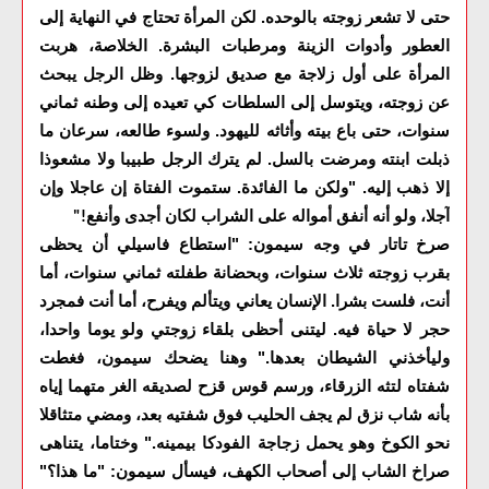
حتى لا تشعر زوجته بالوحده. لكن المرأة تحتاج في النهاية إلى
العطور وأدوات الزينة ومرطبات البشرة. الخلاصة، هربت
المرأة على أول زلاجة مع صديق لزوجها. وظل الرجل يبحث
عن زوجته، ويتوسل إلى السلطات كي تعيده إلى وطنه ثماني
سنوات، حتى باع بيته وأثاثه لليهود. ولسوء طالعه، سرعان ما
ذبلت ابنته ومرضت بالسل. لم يترك الرجل طبيبا ولا مشعوذا
إلا ذهب إليه. "ولكن ما الفائدة. ستموت الفتاة إن عاجلا وإن
آجلا، ولو أنه أنفق أمواله على الشراب لكان أجدى وأنفع
!"
صرخ تاتار في وجه سيمون: "استطاع فاسيلي أن يحظى
بقرب زوجته ثلاث سنوات، وبحضانة طفلته ثماني سنوات، أما
أنت، فلست بشرا. الإنسان يعاني ويتألم ويفرح، أما أنت فمجرد
حجر لا حياة فيه. ليتنى أحظى بلقاء زوجتي ولو يوما واحدا،
وليأخذني الشيطان بعدها." وهنا يضحك سيمون، فغطت
شفتاه لتثه الزرقاء، ورسم قوس قزح لصديقه الغر متهما إياه
بأنه شاب نزق لم يجف الحليب فوق شفتيه بعد، ومضي متثاقلا
نحو الكوخ وهو يحمل زجاجة الفودكا بيمينه." وختاما، يتناهى
صراخ الشاب إلى أصحاب الكهف، فيسأل سيمون: "ما هذا؟"