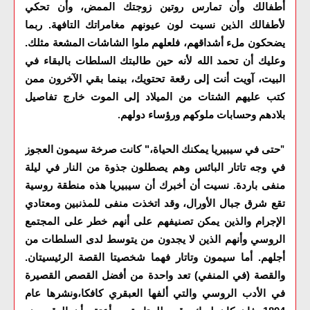
أطفالك وأن تمارس روتين زوجتك الممض، وأن تحكي
لأطفالك الذين نسيت لون عيونهم مغامراتك التافهة. ربما
يضحكون ملء أشداقهم، فلعلهم ملوا الشاشات المشعة مثلك.
وعليك أن تحمد الله لأنه حين طالبتك السلطات بالبقاء في
البيت، آويت أنت إلى رقعة تحتويك، بينما بقي الآخرون ممن
كتب عليهم الشتات من الميلاد إلى الموت خارج تفاصيل
بلادهم وحسابات ملوكهم ورؤساء دولهم
.
حتى في سيبيريا يمكنك الحياة،" كانت صرخة سيمون العجوز
"
في وجه تاتار البائس وهم يصطلون جذوة من النار في ليلة
منفى باردة. نسيت أن أخبرك أن سيبيريا هذه منطقة روسية
تقع شرق جبال الأورال، وقد اتخذت منفى للمذنبين ومعتادي
الإجرام والذين يمكن تصنيفهم على أنهم خطر على المجتمع
الروسي وأنهم الذين لا يجدون من يتوسط لدى السلطات من
أجلهم. أما سيمون وتاتار فهما شخصيتا القصة الرئيسيتان.
والقصة (في المنفي) تعد واحدة من أفضل القصص القصيرة
في الأدب الروسي والتي ألفها العبقري كافكا،ونشرها عام