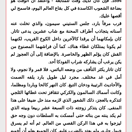
1894. فإن كان لديك وقت للمتابعة - وأعتقد أن الوقت هو
بضاعة الشعوب الكاسدة في كل بقاع العالم اليوم، فاسمح لي
أقصها عليك
.
قرب مرفأ بارد، جلس الستيني سيمون، والذي تخلت عنه
أسنانه يتجاذب أطراف المحنة مع شاب عشرين يدعى تاتار.
كان بإمكانهما أن يرقدا كالآخرين داخل الكوخ القريب، لكنهما
لم يكونا يمتلكان غطاء هناك، كما أن فراشهما المصنوع من
القش كان يؤلم الظهر والخاصرة. بالإضافة إلى أن العجوز لم
يكن يرغب أن يشاركه شراب الفودكا أحد
.
كان تاتار يكثر التأفف من وضعه البائس، فلا قمر ولا نجوم، ولا
أمل في غد مختلف. مجرد ليل طويل بارد يلفه الصمت
والأحاديث الرتيبة ودخان التبغ. كان النهر كالحا وباردا ومظلما،
وكانت أسماك السالمون والكركي تتقافز تحت غطائها الثلجي
لتذكره بالعجز، ذلك الشعور الذي لازمه منذ حل ضيفا على هذا
المنفى. كان يتذكر زوجته ذات السبعة عشر ربيعا وبيته الذي
لم يكد ينته من بنائه حتى أمسكت به السلطات دون وجه حق
ليزجوا به في هذا الركن القصي من العالم. ثم أنه لم يسرق
خيول جاره، ولم يعتد بالضرب عليه. كان الجميع يعلم أن أخويه