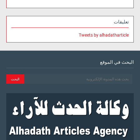
تعليقات
Tweets by alhadatharticle
البحث في الموقع