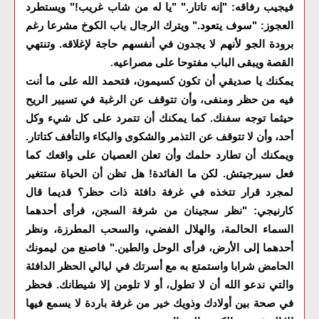
فيجيب رفاقه: "إنه تاتار." "يا له من شاب غريب!" ويستطرد
العجوز: "سوف يتعود." ويترك الرجال باب الكوخ مشرعا رغم
برودة الجو لأنهم لا يجدون في أنفسهم حاجة لإغلاقه. وتنتهي
القصة ويبقى الباب مفتوحا على مصراعيه
.
يمكنك يا صديقي أن تكون كسيمون، فتحمد الله على ما أنت
فيه من حظر ومنفى، وأن تتوقف عن الرغبة في تسيير الريح
حيثما توجه سفنك. كما يمكنك أن تتمرد على كل شيء وكل
أحد، وأن لا تتوقف عن التذمر والشكوى والبكاء والتأفف كتاتار.
ويمكنك أن تطارد حلمك وأن تعلن العصيان على واقعك كما
فعل سيرجيتش. لكن ما الفائدة! هل تظن أن الحياة ستتغير
لمجرد قرار تتخذه في غرفة دافئة ذات حظر؟ قديما قال
كارنيجي: "نظر سجينان من شرفة السجن، فرأى أحدهما
السماء الحالمة، والهلال الفضي، والسحب المطرزة، ونظر
أحدهما إلى الأرض، فرأى الوحل والطين." فاصنع من ليمونك
الحامض شرابا واستمتع به مع أسرتك في ليالي الحظر الدافئة
والتي ندعو الله أن لا تطول، أو لا تلومن إلا شيطانك. فحظر
في صحة بين أولادك وذويك خير من غرفة باردة لا يسمع فيها