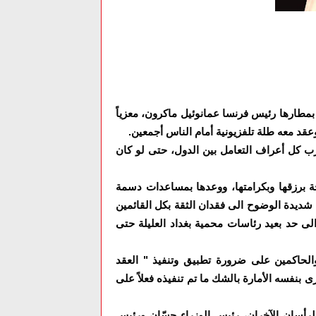
طارها رئيس فرنسا عمانوئيل ماكرون، معزياً
قد معه طلة تلفزيونية أمام الناس أجمعين.
ب كل أعراف التعامل بين الدول، حتى لو كان
ة برزقها وبكرامتها، ووعدها بمساعدات دسمة
ديدة الوضوح الى فقدان الثقة بكل القائمين
لى حد بعيد رئاسات محمية بغداد العليلة حتى
لحاكمين على ضرورة تطبيق وتنفيذ " العقد
ى بنفسه الأمارة بالشك ما تم تنفيذه فعلاً على
الرأسان الآخران، رئيس الوزراء حسّان ورئيس