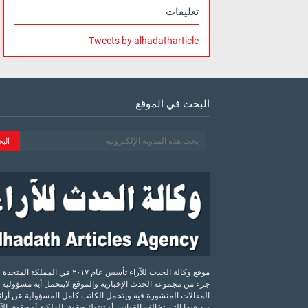
تعليقات
Tweets by alhadatharticle
البحث في الموقع
موقع وكالة الحدث للآراء تأسس عام ٢٠١٧ في المملكة الم
جزء من مجموعة الحدث الإخبارية والموقع لايتحمل أية مسؤولية 
المقالات المنشورة فيه ويتحمل الكاتب كامل المسؤولية عن أرائه
يرد فيها التي تخالف القوانين أو تنتهك حقوق الملكية أو حقوق ال