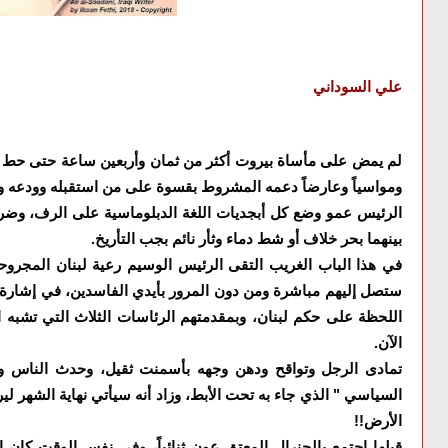
علي السوداني
لم يمض على مأساة بيروت أكثر من ثمان وأربعين ساعة حتى حط بم
ومواسياً وعارضاً دعمه المشروط بقسوة على من استقبله وودعه وع
الرئيس عمو وضع كل أبجديات اللغة الدبلوماسية على الرف، وضر
بينهما بحر خلاف أو شط دماء وثأر نائم بجب التأريخ.
في هذا الباب الغريب التقى الرئيس الوسيم رعية لبنان المجروح
ستصل إليهم مباشرة ومن دون المرور بأيدي الفاسدين، في إشارة ش
اللحظة على حكم لبنان، وبمقدمتهم الرئاسات الثلاث التي تشبه ا
الآن.
تمادى الرجل وتواقح ودهن وجهه بأسمنت ثقيل، وحدث الناس وا
السياسي " الذي جاء به تحت الأبط، وزاد أنه سيأتي نهاية الشهر لير
الأرض!!
قبلها اجتمع بالجنرال المعتق عون ثنائياً، وفي نفس الوقت كان 