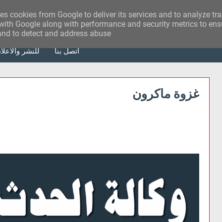
ses cookies from Google to deliver its services and to analyze tr
with Google along with performance and security metrics to ensu
 and to detect and address abuse.
أتصل بنا
للنشر والاعلا
غزوة ماكرون