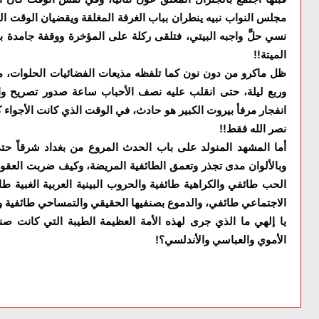
مجلس النواب نبيه ينطران بباب الغرفة المغلقة ويقضيان الوقت الذ
نسي حلَّ واجبه البيتي، فتلقى ركلة على المؤخرة ووقفة جامدة ب
الميتة!!
ظل ماكرو من دون نون كما تلفظه مذيعات الفضائيات الحلوات، معبو
وربع ليلة، حتى انقلب عليه نصف الأحباب ساعة صدور تصريح واض
انفجار مرفأ بيروت الكبير هو حادث، في الوقت الذي كانت الأجواء
نصر الله فقط!!
أما المشهد المنولد على باب الحدث المروع من بغداد شرقاً حتى
وبالألوان مدى تجذر وتعمق الطائفية المريضة، وكيف ضربت العقو
الحب طائفي والكراهية طائفية والحروب البينية العربية الغبية ط
الاجتماعي طائفي، والدموع بصنفيها الحقيقي والتمساحي طائفية 
يا إلهي ما الذي جرى لهذه الأمة العظيمة الطيبة التي كانت ص
الأموي والعباسي والأندلسي؟!