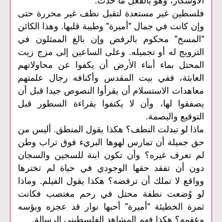
فلسطين غير مستعدة لتقبل نطف غير محررة حتى
وإن كانت في جمال "أميرة" وطيبة قلبها. وهذا الكائن
"المسخ" محكوم بالرفض وإن بالغ الممثلون في
الترويج له أو تجميله. وعلى الساعين إلى مزج زيت
المحتل بماء أبناء الأرض أن يكفوا عن محاولاتهم
العابثة، ففي بيت المقدس وأكنافه رجال علمتهم
معاهدات الاستسلام أن يقرأوا النصوص جيدا قبل أن
يصفقوا لها، وأن لا يكتفوا بقراءة السطور قبل
التوقيع والبصمة.
ماذا لو تبدلت النطف؟ هكذا يقول المنطق. أليس من
حق جميلة أن تمارس لهوها البريء فوق تراب وطن
لم تعرف غيره؟ وأن تكون ابنة للسجين والسجان
دون أن تفقد حقها الوجودي في حياة لم تخترها
وواقع لا تملك أن ترفضه؟ هكذا يقول الفيلم. وماذا
لو وُضعت نطفة محتل في رحم مغتصب فكانت
ثمرة الخطيئة "أميرة" أحبها نوار قد عجزه وبؤسه
وعقمه؟ هكذا فهم المشاهد الفلسطيني الرسالة.