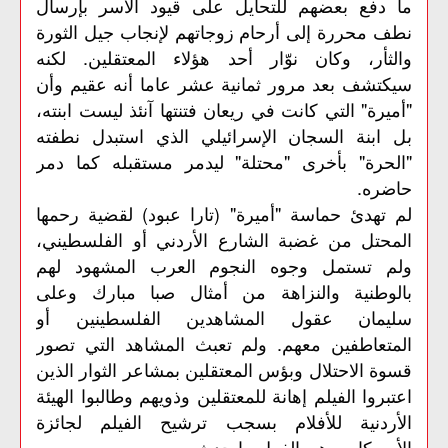
ما دفع بعضهم للتحايل على قيود الأسر بإرسال
نطف محررة إلى أرحام زوجاتهم لإنجاب جيل الثورة
والثأر، وكان نوّار أحد هؤلاء المعتقلين. لكنه
سيكتشف بعد مرور ثمانية عشر عاما أنه عقيم وأن
"أميرة" التي كانت في ريعان فتنتها آنئذ ليست ابنته،
بل ابنة السجان الإسرائيلي الذي استبدل نطفته
"الحرة" بأخرى "محتلة" ليدمر مستقبله كما دمر
حاضره.
لم تهدئ حماسة "أميرة" (تارا عبود) لقضية رحمها
المحتل من غضبة الشارع الأردني أو الفلسطيني،
ولم تستمل وجوه النجوم العرب المشهود لهم
بالوطنية والنزاهة من أمثال صبا مبارك وعلى
سليمان عقول المشاهدين الفلسطينين أو
المتعاطفين معهم. ولم تعبث المشاهد التي تصور
قسوة الاحتلال وبؤس المعتقلين بمشاعر الثوار الذين
اعتبروا الفيلم إهانة للمعتقلين وذويهم وطالبوا الهيئة
الأردنية للأفلام بسجب ترشيح الفيلم لجائزة
الأوسكار، وهو بالفعل ما حدث.