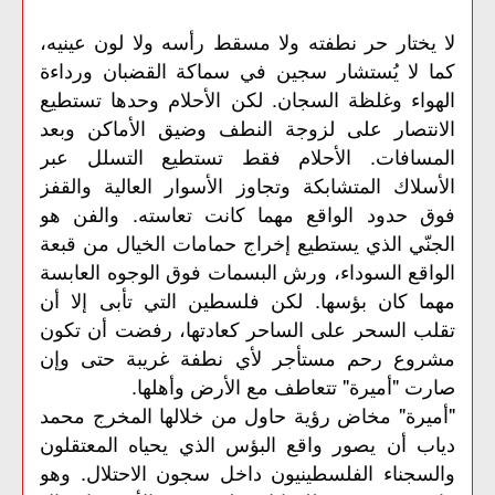
لا يختار حر نطفته ولا مسقط رأسه ولا لون عينيه،
كما لا يُستشار سجين في سماكة القضبان ورداءة
الهواء وغلظة السجان. لكن الأحلام وحدها تستطيع
الانتصار على لزوجة النطف وضيق الأماكن وبعد
المسافات. الأحلام فقط تستطيع التسلل عبر
الأسلاك المتشابكة وتجاوز الأسوار العالية والقفز
فوق حدود الواقع مهما كانت تعاسته. والفن هو
الجنّي الذي يستطيع إخراج حمامات الخيال من قبعة
الواقع السوداء، ورش البسمات فوق الوجوه العابسة
مهما كان بؤسها. لكن فلسطين التي تأبى إلا أن
تقلب السحر على الساحر كعادتها، رفضت أن تكون
مشروع رحم مستأجر لأي نطفة غريبة حتى وإن
صارت "أميرة" تتعاطف مع الأرض وأهلها.
"أميرة" مخاض رؤية حاول من خلالها المخرج محمد
دياب أن يصور واقع البؤس الذي يحياه المعتقلون
والسجناء الفلسطينيون داخل سجون الاحتلال. وهو