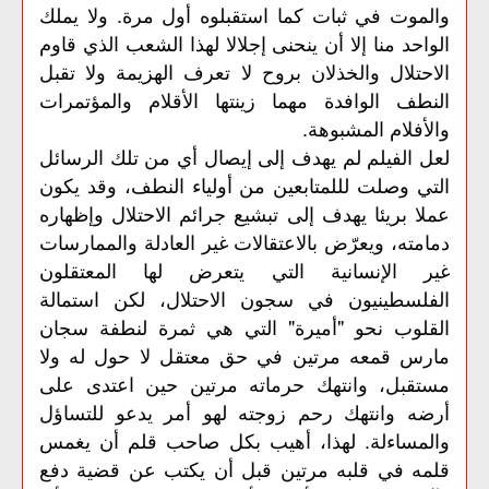
والموت في ثبات كما استقبلوه أول مرة. ولا يملك
الواحد منا إلا أن ينحنى إجلالا لهذا الشعب الذي قاوم
الاحتلال والخذلان بروح لا تعرف الهزيمة ولا تقبل
النطف الوافدة مهما زينتها الأقلام والمؤتمرات
والأفلام المشبوهة.
لعل الفيلم لم يهدف إلى إيصال أي من تلك الرسائل
التي وصلت لللمتابعين من أولياء النطف، وقد يكون
عملا بريئا يهدف إلى تبشيع جرائم الاحتلال وإظهاره
دمامته، ويعرّض بالاعتقالات غير العادلة والممارسات
غير الإنسانية التي يتعرض لها المعتقلون
الفلسطينيون في سجون الاحتلال، لكن استمالة
القلوب نحو "أميرة" التي هي ثمرة لنطفة سجان
مارس قمعه مرتين في حق معتقل لا حول له ولا
مستقبل، وانتهك حرماته مرتين حين اعتدى على
أرضه وانتهك رحم زوجته لهو أمر يدعو للتساؤل
والمساءلة. لهذا، أهيب بكل صاحب قلم أن يغمس
قلمه في قلبه مرتين قبل أن يكتب عن قضية دفع