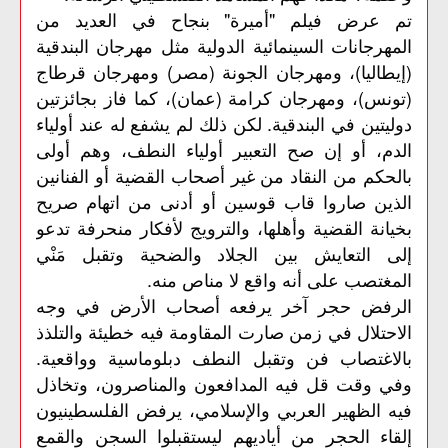
تم عرض فيلم "أميرة" بنجاح في العديد من
المهرجانات السينمائية الدولية مثل مهرجان البندقية
(إيطاليا)، ومهرجان الجونة (مصر) ومهرجان قرطاج
(تونس)، ومهرجان كرامة (عمان)، كما فاز بجائزتين
دوليتين في البندقية. لكن ذلك لم يشفع له عند أولياء
الدم، أو إن صح التعبير أولياء النطف، وهم أولى
بالحكم من النقاد من غير أصحاب القضية أو الفنانين
الذين صاروا قاب قوسين أو أدنى من اتهام صريح
بخيانة القضية وأهلها، والترويج لأفكار منحرفة تدعو
إلى التعايش بين الجلاد والضحية وتقبل مَنْي
المغتصب على أنه واقع لا مناص منه.
الرفض حجر آخر يرفعه أصحاب الأرض في وجه
الاحتلال في زمن صارت المقاومة فيه خطيئة والتلذذ
بالاغتصاب فن وتقبل النطف دبلوماسية وواقعية.
وفي وقت قل فيه المدافعون والمناصرون، وتخاذل
فيه الظهير العربي والإسلامي، يرفض الفلسطينيون
إلقاء الحجر من أياديهم ليستقبلوا السجن والقمع