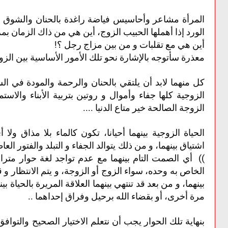
المرأة مشاعر وأحاسيس فياضة راغدة بالحنان والشوق وال
الورد إذا أهملها الحبيب الزوج، أين هي من ذاك الزمان بم
أين هي مع تقلبات و من بين مزاج رجل ؟!
معذرة سأتوجه بالإشارة نحو تلك الأمور الأساسية بين الزوج
كل منهما لابد أن يلتقي بالحنان والرحمة والمودة في ال
الزوجية كلها جفاء وأموال و روتين بتربية الأبناء والا
الزوجة الصالحة خير متاع الدنيا ....
الحياة الزوجية بينهما أحيانا، تكون كالماء بلا مذاق و
اشتياق بينهما، و من ذلك يتوالد الجفاء و التبلد والفتور ا
)) أي الصمت التام بينهما مع عدم تواجد لغة حوار مترا
الخاص به وحده، سواء الزوج أو الزوجة، و يتم الانتظار و ق
بينهما، و من بعد قد تنتهي بينهما العلاقة المريرة بالحياة ب
مرة أخرى، أو بقضاء الله برحيل وفراق إحداهما ..
بنهاية تلك الحوار يجب أن نتعلم الاختيار الصحيح والتوافق