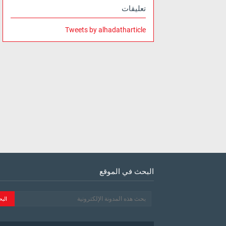
تعليقات
Tweets by alhadatharticle
البحث في الموقع