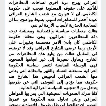
العراقي يهرج مرة اخرى لساحات المظاهرات
للتأكيد على حقوقه المسلوبة فيجب على حكومة
الكاظمي ان لا تتهاون مع غضب الشارع العراقي
عودة أخطر للمظاهرات لسبب بسيط وواضح، بما
ان
المعالجة الجذرية لأسباب الأزمة لم تتم،
هنالك معطيات سياسية واقتصادية ومعيشية توجه
دفة المتظاهرين العراقيين، وهي محقة، حكومة
الكاظمي كان بادئ الامر متحمسة بتغييرات على
الأرض ربما ترضي الشارع العراقي وقد لا ترضيه،
في المقابل هنالك من يتابع هذه المظاهرات من
الخارج ويحاول تسيرها إلى غير اتجاهها الصحيح،
فهي الوسيلة المناسبة لتغيير سياسة الحكومة
العراقية مستغلة الفساد والقهر والبطالة التي يعاني
منها الشعب العراقي لتجييش هذا الشارع ضد
حكومته مما يؤدي إلى الفوضى التي عن طريقها
يتدخل من لا تعجبهم السياسة العراقية الحالية
.
كلنا ندرك الصعوبات المعيشية التي يمر بها المواطن
العراقي والتي تحاول هذه الحكومة مع عمرها
القصير ان تعالجها في ظل ظروف اقتصادية وصحية