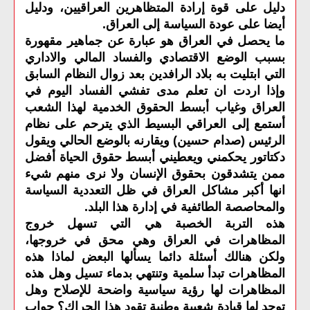
دليل على قوة إرادة المتظاهرين العراقيين، ودليل
أيضا على عودة السياسة إلى العراق
.
ما يحصل في العراق هو عبارة عن جماهير مقهورة
بسبب الوضع الاقتصادي والفساد المالي والاداري
التي ابتليت به بلاد الرافدين بعد زوال النظام السابق
وإذا اردت ان تعلم مدى تفشي الفساد اليوم في
العراق وغياب أبسط الحقوق الخدمية لهذا الشعب
أستمع إلى العراقي البسيط الذي يترحم على نظام
الرئيس (صدام حسين) ويقارنه بالوضع الحالي ويقول
دكتاتور يحكمني ويعطيني أبسط حقوق الحياة أفضل
ممن يتشدقون بحقوق الإنسان ولا نرى منهم شيء
انها أكبر مشاكل العراق في ظل التعددية السياسة
والمحاصصة الطائفية في إدارة هذا البلد
.
هذه التربة الخصبة هي التي تسهل خروج
المظاهرات في العراق وهي محق في خروجها،
ولكن هنالك أسئلة دائما يسألها البعض لماذا هذه
المظاهرات تبدأ سلمية وتنتهي بدماء تسيل وهل هذه
المظاهرات لها رؤية سياسية واضحة للإصلاح وهل
توجد لها قيادة شعبية وطنية تقود هذا الحراك؟ جواب