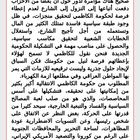
صحيح هناك مؤامرة تدور حول أن بعضاً من الأحزاب
دفعت أتباعها إلى النزول إلى الشارع لعدم إعطاء
فرصة لحكومة الكاظمي لتحقيق منجزات، في ظل
وجود طبقة سياسية فاسدة تمتلك الكثير من المال
وتستعمله من أجل تأجيج الشارع، واستغلال
الخطابات الشعبية لتحقيق مكاسب سياسية،
والحصول على مناصب مهمة في التشكيلة الحكومية
الجديدة فنحن نقول للكاظمي لا تسمح لهؤلاء
بإعطائهم فرصة لنيل من حكومتك فكن السباق
لإيجاد حلول جذرية وليست ترقيعيه للازمات التي يمر
بها المواطن العراقي وفي مطلعها ازمة الكهرباء
.
المطلوب من حكومة الكاظمي الانتقالية أكبر بكثير
من إمكانيتها على تحقيقه، فتشكيلها على أسس
المحاصصات، والذي هو من صلب لعبة المصالح
السياسية والفساد والتبعية الخارجية، سيحد كثيرا من
قدرتها على الحركة، بغض النظر عن الاتفاق على
شخص رئيسها، وعن التسويات الاضطرارية عودة
المظاهرات، لساحة التحرير والمحافظات الجنوبية
على الرغم من كورونا والتصعيد الأمريكي الإيراني،