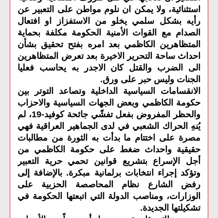
استثنائية، ولا يمكن ان نلوم مواطن على التعبير عن
رأيه بشكل سلمي يخلو من الاستفزاز او افتعال
الصدام مع القوات الأمنية الحكومة مكلفة بحماية
المتظاهرين الكاظمي بعد امره بفتح تحقيق بشأن
احداث ساحة التحرير الاخيرة بعد تعرض المتظاهرين
الى الضرب والقتل كان الاجدر به يحاسب فعليا
الجنات وليس حبر على ورق
.
الانقسامات السياسية الداخلية وتصاعد التوتر بين
حكومة الكاظمي وبعض الجهات السياسية والاحزاب
والحظر المفروض بفعل تفشّي جائحة كوفيد-19، لم
يُنهِ الحراك الشعبي في لدى الجماهير العراقية فهي
مصرة على اختتام ما بدأت به الثورة من مطالبات
حقيقية واحداث ضغط على حكومة الكاظمي من
أجل الإسراع بتشريع قوانين تحمي حرية التعبير
وتؤكد إجراء انتخابات برلمانية مبكرة. بالإضافة إلى
رفض الشارع نظام المحاصصة الحزبية على
الوزارات، ومناصب الدولة التي اتبعتها الحكومة في
تشكيلتها الجديدة
.