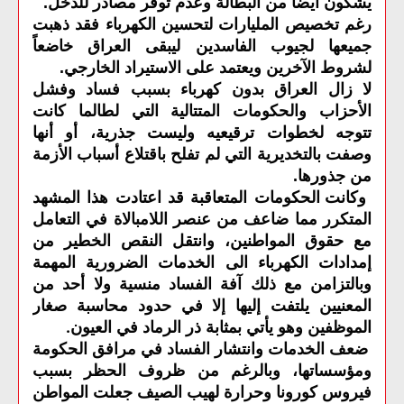
يشكون أيضا من البطالة وعدم توفر مصادر للدخل
.
رغم تخصيص المليارات لتحسين الكهرباء فقد ذهبت
جميعها لجيوب الفاسدين ليبقى العراق خاضعاً
لشروط الآخرين ويعتمد على الاستيراد الخارجي
.
لا زال ‫العراق بدون كهرباء بسبب فساد وفشل
الأحزاب والحكومات المتتالية التي لطالما كانت
تتوجه لخطوات ترقيعيه وليست جذرية، أو أنها
وصفت بالتخديرية التي لم تفلح باقتلاع أسباب الأزمة
من جذورها
.
وكانت الحكومات المتعاقبة قد اعتادت هذا المشهد
المتكرر مما ضاعف من عنصر اللامبالاة في التعامل
مع حقوق المواطنين، وانتقل النقص الخطير من
إمدادات الكهرباء الى الخدمات الضرورية المهمة
وبالتزامن مع ذلك آفة الفساد منسية ولا أحد من
المعنيين يلتفت إليها إلا في حدود محاسبة صغار
.
الموظفين وهو يأتي بمثابة ذر الرماد في العيون
ضعف الخدمات وانتشار الفساد في مرافق الحكومة
ومؤسساتها، وبالرغم من ظروف الحظر بسبب
فيروس كورونا وحرارة لهيب الصيف جعلت المواطن