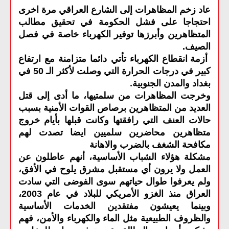
عاد زخم المظاهرات إلى الشارع العراقي مرة اخرى
احتجاجا على فشل الحكومة في تحقيق مطالب
المتظاهرين وأبرزها توفير الكهرباء خاصة في فصل
الصيف
.
أزمة انقطاع الكهرباء تأتي دائما متزامنة مع ارتفاع
كبير في درجات الحرارة التي وصلت لأكثر الـ 50 في
.
بغداد والمدن الجنوبية
وخرجت المظاهرات من سلمتيها، ما أدى إلى قتل
العديد من المتظاهرين برصاص القوات الأمنية بسبب
حالات العنف التي رافقتها وكانت قبلها بأيام خروج
متظاهرين محاضرين سلميين ايضا تصدت لهم
مكافحة الشغف بالضرب والاهانة
مشكلة هؤلاء الشباب الأساسية، أنهم عاطلون عن
العمل ولا يرون أي مستقبل مشرق يلوح في الأفق،
ولم يعرفوا طوال حياتهم سوى الفوضى التي سادت
العراق منذ الغزو الأمريكي للبلاد في عام 2003،
وبينما يعيشون مفتقدين الخدمات الأساسية
والظروف الطبيعية مثل الماء والكهرباء والأمن، فهم